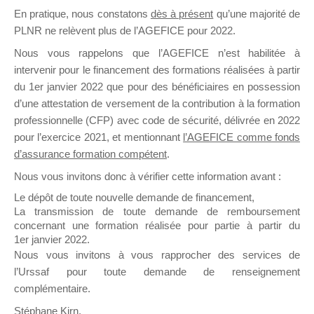
En pratique, nous constatons
dès à présent
qu’une majorité de
il y a un mois
PLNR ne relèvent plus de l’AGEFICE pour 2022.
Nous vous rappelons que l’AGEFICE n’est habilitée à
intervenir pour le financement des formations réalisées à partir
du 1er janvier 2022 que pour des bénéficiaires en possession
d’une attestation de versement de la contribution à la formation
Ce groupe est destiné aux Organismes de
professionnelle (CFP) avec code de sécurité, délivrée en 2022
Formation qui souhaitent répondre à l’Appel à
pour l’exercice 2021, et mentionnant
l’AGEFICE comme fonds
Propositions Mallette du Dirigeant.
d’assurance formation compétent
.
Nous vous invitons donc à vérifier cette information avant :
Ce groupe propose un forum dédié au support
sur lequel il est possible de laisser un message
Le dépôt de toute nouvelle demande de financement,
ou poser une question.
La transmission de toute demande de remboursement
concernant une formation réalisée pour partie à partir du
NB : Il est nécessaire d’être
inscrit(e)
pour
1er janvier 2022.
pouvoir rejoindre ce groupe
Nous vous invitons à vous rapprocher des services de
l’Urssaf pour toute demande de renseignement
complémentaire.
Stéphane Kirn,