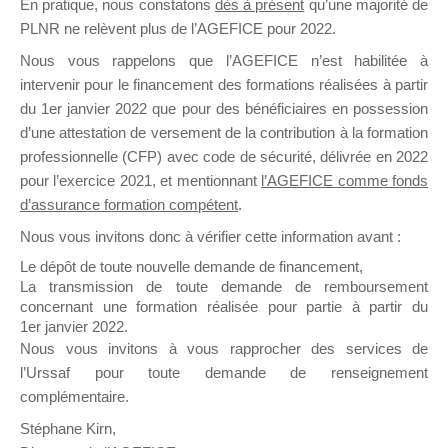
En pratique, nous constatons
dès à présent
qu’une majorité de
il y a un mois
PLNR ne relèvent plus de l’AGEFICE pour 2022.
Nous vous rappelons que l’AGEFICE n’est habilitée à
intervenir pour le financement des formations réalisées à partir
du 1er janvier 2022 que pour des bénéficiaires en possession
d’une attestation de versement de la contribution à la formation
professionnelle (CFP) avec code de sécurité, délivrée en 2022
Ce groupe est destiné aux Organismes de
pour l’exercice 2021, et mentionnant
l’AGEFICE comme fonds
Formation qui souhaitent répondre à l’Appel à
d’assurance formation compétent
.
Propositions Mallette du Dirigeant.
Nous vous invitons donc à vérifier cette information avant :
Ce groupe propose un forum dédié au support
Le dépôt de toute nouvelle demande de financement,
sur lequel il est possible de laisser un message
La transmission de toute demande de remboursement
ou poser une question.
concernant une formation réalisée pour partie à partir du
1er janvier 2022.
NB : Il est nécessaire d’être
inscrit(e)
pour
Nous vous invitons à vous rapprocher des services de
pouvoir rejoindre ce groupe
l’Urssaf pour toute demande de renseignement
complémentaire.
Stéphane Kirn,