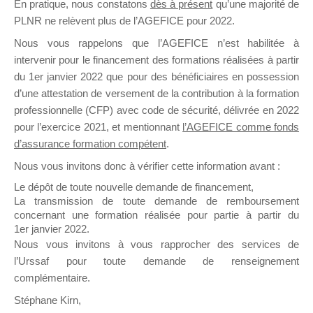
En pratique, nous constatons
dès à présent
qu’une majorité de
il y a un mois
PLNR ne relèvent plus de l’AGEFICE pour 2022.
Nous vous rappelons que l’AGEFICE n’est habilitée à
intervenir pour le financement des formations réalisées à partir
du 1er janvier 2022 que pour des bénéficiaires en possession
d’une attestation de versement de la contribution à la formation
professionnelle (CFP) avec code de sécurité, délivrée en 2022
Ce groupe est destiné aux Organismes de
pour l’exercice 2021, et mentionnant
l’AGEFICE comme fonds
Formation qui souhaitent répondre à l’Appel à
d’assurance formation compétent
.
Propositions Mallette du Dirigeant.
Nous vous invitons donc à vérifier cette information avant :
Ce groupe propose un forum dédié au support
Le dépôt de toute nouvelle demande de financement,
sur lequel il est possible de laisser un message
La transmission de toute demande de remboursement
ou poser une question.
concernant une formation réalisée pour partie à partir du
1er janvier 2022.
NB : Il est nécessaire d’être
inscrit(e)
pour
Nous vous invitons à vous rapprocher des services de
pouvoir rejoindre ce groupe
l’Urssaf pour toute demande de renseignement
complémentaire.
Stéphane Kirn,