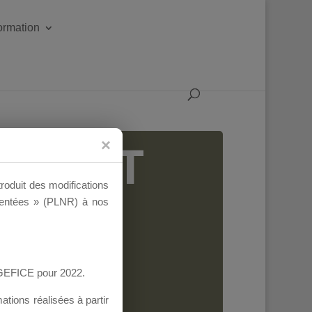
formation
IGEANT
troduit des modifications
ementées » (PLNR) à nos
AGEFICE pour 2022.
tions réalisées à partir