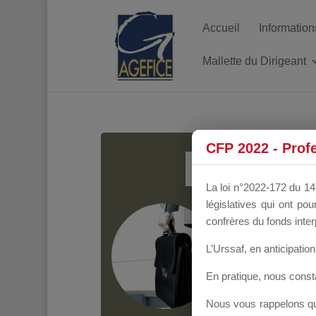
Accueil
Information
Mallette du Dirigeant
MALL
CFP 2022 - Prof
La loi n°2022-172 du 14 
législatives qui ont p
Groupe Public
il y
confrères du fonds inter
L’Urssaf,
en anticipation 
En pratique, nous cons
Nous vous rappelons que