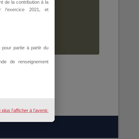
 de la contribution à la
Dirigeant.
 l’exercice 2021, et
ion.
our partie à partir du
nde de renseignement
us l'afficher à l'avenir.