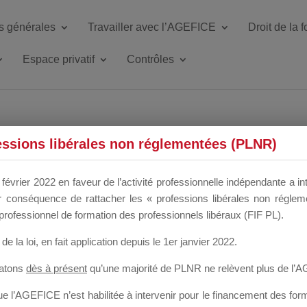
s générales
Travailler avec l’AGEFICE
Droit de la 
Espace privatif
Contrôles
ETTE DU DIR
essions libérales non réglementées (PLNR)
février 2022 en faveur de l’activité professionnelle indépendante a in
our conséquence de rattacher les « professions libérales non régl
 a un mois
professionnel de formation des professionnels libéraux (FIF PL).
de la loi
, en fait application depuis le 1er janvier 2022.
tatons
dès à présent
qu’une majorité de PLNR ne relèvent plus de l’
 l’AGEFICE n’est habilitée à intervenir pour le financement des forma