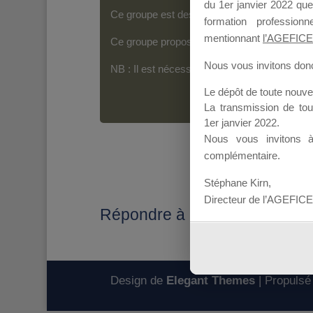
du 1er janvier 2022 que
Ce groupe est destiné aux Organismes de For
formation professio
mentionnant
l’AGEFICE
Ce groupe propose un forum dédié au support
Nous vous invitons donc 
NB : Il est nécessaire d’être
inscrit(e)
pour p
Le dépôt de toute nouv
La transmission de to
1er janvier 2022.
Nous vous invitons 
complémentaire.
Stéphane Kirn,
Directeur de l’AGEFICE
Répondre à : problèmes envo
Design de
Elegant Themes
| Propulsé