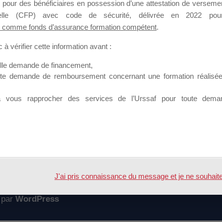
 pour des bénéficiaires en possession d’une attestation de versement
mation qui souhaitent répondre à l’Appel à Propositions Mallette du 
nnelle (CFP) avec code de sécurité, délivrée en 2022 pour
 comme fonds d’assurance formation compétent
.
 sur lequel il est possible de laisser un message ou poser une quest
à vérifier cette information avant :
ouvoir rejoindre ce groupe
elle demande de financement,
ute demande de remboursement concernant une formation réalisée p
à vous rapprocher des services de l’Urssaf pour toute dema
Accueil
Forum
ie appel à proposition URGENT!!!
J'ai pris connaissance du message et je ne souhaite pl
 par
WordPress