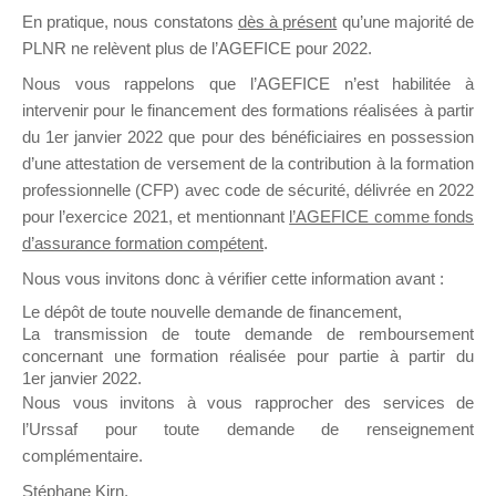
En pratique, nous constatons
dès à présent
qu’une majorité de
il y a un mois
PLNR ne relèvent plus de l’AGEFICE pour 2022.
Nous vous rappelons que l’AGEFICE n’est habilitée à
intervenir pour le financement des formations réalisées à partir
du 1er janvier 2022 que pour des bénéficiaires en possession
d’une attestation de versement de la contribution à la formation
Ce groupe est destiné aux Organismes de
professionnelle (CFP) avec code de sécurité, délivrée en 2022
Formation qui souhaitent répondre à l’Appel à
pour l’exercice 2021, et mentionnant
l’AGEFICE comme fonds
Propositions Mallette du Dirigeant.
d’assurance formation compétent
.
Nous vous invitons donc à vérifier cette information avant :
Ce groupe propose un forum dédié au support
sur lequel il est possible de laisser un message
Le dépôt de toute nouvelle demande de financement,
ou poser une question.
La transmission de toute demande de remboursement
concernant une formation réalisée pour partie à partir du
NB : Il est nécessaire d’être
inscrit(e)
pour
1er janvier 2022.
pouvoir rejoindre ce groupe
Nous vous invitons à vous rapprocher des services de
l’Urssaf pour toute demande de renseignement
complémentaire.
Stéphane Kirn,