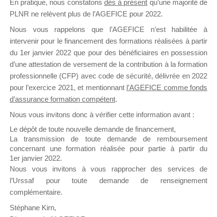
En pratique, nous constatons
dès à présent
qu’une majorité de
il y a un mois
PLNR ne relèvent plus de l’AGEFICE pour 2022.
Nous vous rappelons que l’AGEFICE n’est habilitée à
intervenir pour le financement des formations réalisées à partir
du 1er janvier 2022 que pour des bénéficiaires en possession
d’une attestation de versement de la contribution à la formation
professionnelle (CFP) avec code de sécurité, délivrée en 2022
Ce groupe est destiné aux Organismes de
pour l’exercice 2021, et mentionnant
l’AGEFICE comme fonds
Formation qui souhaitent répondre à l’Appel à
d’assurance formation compétent
.
Propositions Mallette du Dirigeant.
Nous vous invitons donc à vérifier cette information avant :
Ce groupe propose un forum dédié au support
Le dépôt de toute nouvelle demande de financement,
sur lequel il est possible de laisser un message
La transmission de toute demande de remboursement
ou poser une question.
concernant une formation réalisée pour partie à partir du
1er janvier 2022.
NB : Il est nécessaire d’être
inscrit(e)
pour
Nous vous invitons à vous rapprocher des services de
pouvoir rejoindre ce groupe
l’Urssaf pour toute demande de renseignement
complémentaire.
Stéphane Kirn,