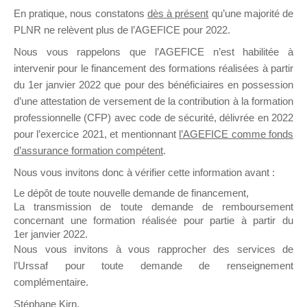
En pratique, nous constatons
dès à présent
qu’une majorité de
il y a un mois
PLNR ne relèvent plus de l’AGEFICE pour 2022.
Nous vous rappelons que l’AGEFICE n’est habilitée à
intervenir pour le financement des formations réalisées à partir
du 1er janvier 2022 que pour des bénéficiaires en possession
d’une attestation de versement de la contribution à la formation
Ce groupe est destiné aux Organismes de
professionnelle (CFP) avec code de sécurité, délivrée en 2022
Formation qui souhaitent répondre à l’Appel à
pour l’exercice 2021, et mentionnant
l’AGEFICE comme fonds
Propositions Mallette du Dirigeant.
d’assurance formation compétent
.
Nous vous invitons donc à vérifier cette information avant :
Ce groupe propose un forum dédié au support
sur lequel il est possible de laisser un message
Le dépôt de toute nouvelle demande de financement,
ou poser une question.
La transmission de toute demande de remboursement
concernant une formation réalisée pour partie à partir du
NB : Il est nécessaire d’être
inscrit(e)
pour
1er janvier 2022.
pouvoir rejoindre ce groupe
Nous vous invitons à vous rapprocher des services de
l’Urssaf pour toute demande de renseignement
complémentaire.
Stéphane Kirn,