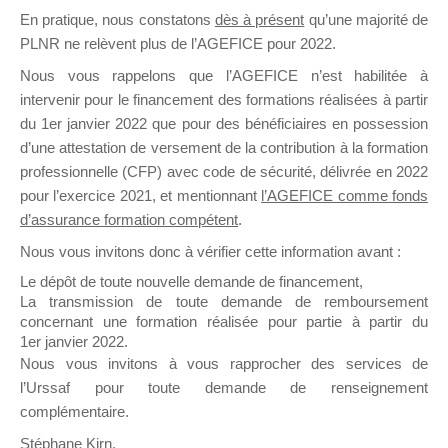
En pratique, nous constatons
dès à présent
qu’une majorité de
il y a un mois
PLNR ne relèvent plus de l’AGEFICE pour 2022.
Nous vous rappelons que l’AGEFICE n’est habilitée à
intervenir pour le financement des formations réalisées à partir
du 1er janvier 2022 que pour des bénéficiaires en possession
d’une attestation de versement de la contribution à la formation
Ce groupe est destiné aux Organismes de
professionnelle (CFP) avec code de sécurité, délivrée en 2022
Formation qui souhaitent répondre à l’Appel à
pour l’exercice 2021, et mentionnant
l’AGEFICE comme fonds
Propositions Mallette du Dirigeant.
d’assurance formation compétent
.
Nous vous invitons donc à vérifier cette information avant :
Ce groupe propose un forum dédié au support
sur lequel il est possible de laisser un message
Le dépôt de toute nouvelle demande de financement,
ou poser une question.
La transmission de toute demande de remboursement
concernant une formation réalisée pour partie à partir du
NB : Il est nécessaire d’être
inscrit(e)
pour
1er janvier 2022.
pouvoir rejoindre ce groupe
Nous vous invitons à vous rapprocher des services de
l’Urssaf pour toute demande de renseignement
complémentaire.
Stéphane Kirn,