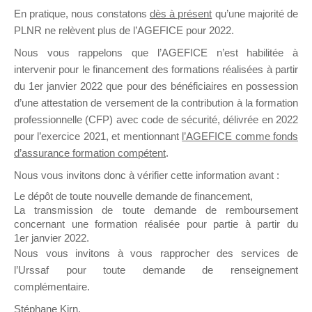
En pratique, nous constatons
dès à présent
qu’une majorité de
il y a un mois
PLNR ne relèvent plus de l’AGEFICE pour 2022.
Nous vous rappelons que l’AGEFICE n’est habilitée à
intervenir pour le financement des formations réalisées à partir
du 1er janvier 2022 que pour des bénéficiaires en possession
d’une attestation de versement de la contribution à la formation
Ce groupe est destiné aux Organismes de
professionnelle (CFP) avec code de sécurité, délivrée en 2022
Formation qui souhaitent répondre à l’Appel à
pour l’exercice 2021, et mentionnant
l’AGEFICE comme fonds
Propositions Mallette du Dirigeant.
d’assurance formation compétent
.
Nous vous invitons donc à vérifier cette information avant :
Ce groupe propose un forum dédié au support
sur lequel il est possible de laisser un message
Le dépôt de toute nouvelle demande de financement,
ou poser une question.
La transmission de toute demande de remboursement
concernant une formation réalisée pour partie à partir du
NB : Il est nécessaire d’être
inscrit(e)
pour
1er janvier 2022.
pouvoir rejoindre ce groupe
Nous vous invitons à vous rapprocher des services de
l’Urssaf pour toute demande de renseignement
complémentaire.
Stéphane Kirn,