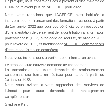
En pratique, nous constatons
dès à présent
qu’une majorité de
il y a un mois
PLNR ne relèvent plus de l’AGEFICE pour 2022.
Nous vous rappelons que l’AGEFICE n’est habilitée à
intervenir pour le financement des formations réalisées à partir
du 1er janvier 2022 que pour des bénéficiaires en possession
d’une attestation de versement de la contribution à la formation
professionnelle (CFP) avec code de sécurité, délivrée en 2022
Ce groupe est destiné aux Organismes de
pour l’exercice 2021, et mentionnant
l’AGEFICE comme fonds
Formation qui souhaitent répondre à l’Appel à
d’assurance formation compétent
.
Propositions Mallette du Dirigeant.
Nous vous invitons donc à vérifier cette information avant :
Ce groupe propose un forum dédié au support
Le dépôt de toute nouvelle demande de financement,
sur lequel il est possible de laisser un message
La transmission de toute demande de remboursement
ou poser une question.
concernant une formation réalisée pour partie à partir du
1er janvier 2022.
NB : Il est nécessaire d’être
inscrit(e)
pour
Nous vous invitons à vous rapprocher des services de
pouvoir rejoindre ce groupe
l’Urssaf pour toute demande de renseignement
complémentaire.
Stéphane Kirn,