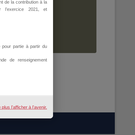
 de la contribution à la
Dirigeant.
 l’exercice 2021, et
ion.
our partie à partir du
nde de renseignement
us l'afficher à l'avenir.