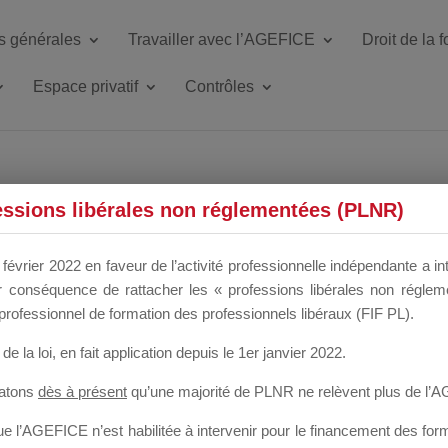
s générales
Travailler avec l’AGEFICE
Droit de la 
Espace privatif
Contrôles
ETTE DU DIR
essions libérales non réglementées (PLNR)
février 2022 en faveur de l’activité professionnelle indépendante a in
our conséquence de rattacher les « professions libérales non régl
 a un mois
professionnel de formation des professionnels libéraux (FIF PL).
de la loi
, en fait application depuis le 1er janvier 2022.
tatons
dès à présent
qu’une majorité de PLNR ne relèvent plus de l’
 l’AGEFICE n’est habilitée à intervenir pour le financement des forma