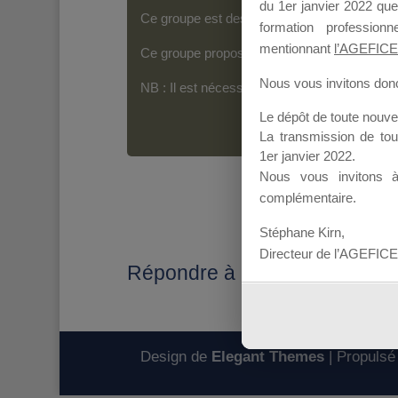
du 1er janvier 2022 que
Ce groupe est destiné aux Organismes de For
formation professio
mentionnant
l’AGEFICE
Ce groupe propose un forum dédié au support
Nous vous invitons donc 
NB : Il est nécessaire d’être
inscrit(e)
pour p
Le dépôt de toute nouv
La transmission de to
1er janvier 2022.
Nous vous invitons 
complémentaire.
Stéphane Kirn,
Directeur de l’AGEFICE
Répondre à : MDD 2018
Design de
Elegant Themes
| Propulsé