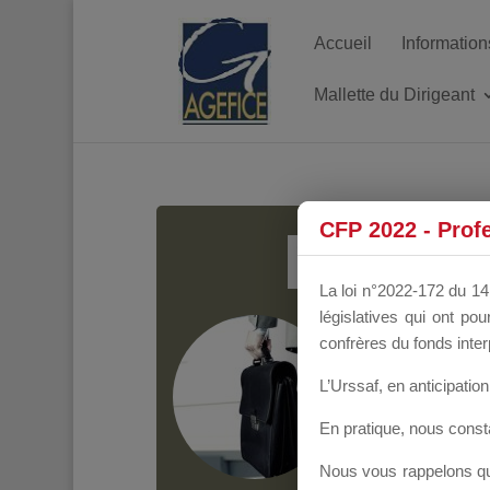
Accueil
Information
Mallette du Dirigeant
MALL
CFP 2022 - Prof
La loi n°2022-172 du 14 
législatives qui ont p
Groupe Public
il y
confrères du fonds inter
L’Urssaf,
en anticipation 
En pratique, nous cons
Nous vous rappelons que