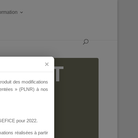
formation
IGEANT
troduit des modifications
ementées » (PLNR) à nos
AGEFICE pour 2022.
tions réalisées à partir