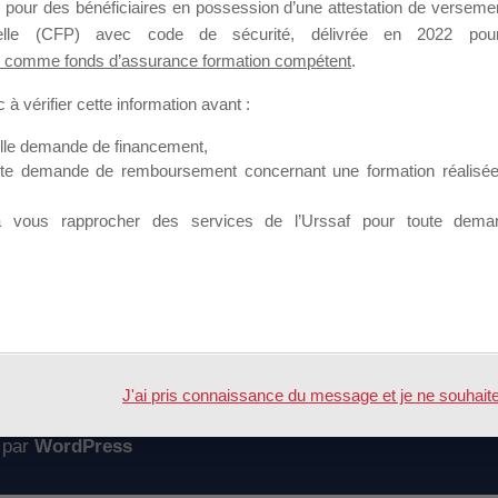
 pour des bénéficiaires en possession d’une attestation de versement
mation qui souhaitent répondre à l’Appel à Propositions Mallette du 
nnelle (CFP) avec code de sécurité, délivrée en 2022 pour
 comme fonds d’assurance formation compétent
.
 sur lequel il est possible de laisser un message ou poser une quest
à vérifier cette information avant :
ouvoir rejoindre ce groupe
elle demande de financement,
ute demande de remboursement concernant une formation réalisée p
à vous rapprocher des services de l’Urssaf pour toute dema
Accueil
Forum
J'ai pris connaissance du message et je ne souhaite pl
 par
WordPress