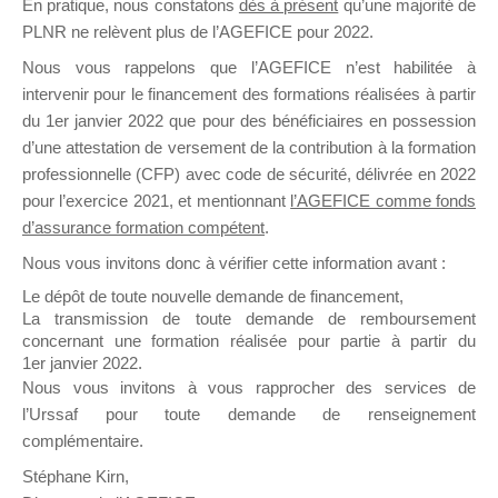
En pratique, nous constatons
dès à présent
qu’une majorité de
il y a un mois
PLNR ne relèvent plus de l’AGEFICE pour 2022.
Nous vous rappelons que l’AGEFICE n’est habilitée à
intervenir pour le financement des formations réalisées à partir
du 1er janvier 2022 que pour des bénéficiaires en possession
d’une attestation de versement de la contribution à la formation
professionnelle (CFP) avec code de sécurité, délivrée en 2022
Ce groupe est destiné aux Organismes de
pour l’exercice 2021, et mentionnant
l’AGEFICE comme fonds
Formation qui souhaitent répondre à l’Appel à
d’assurance formation compétent
.
Propositions Mallette du Dirigeant.
Nous vous invitons donc à vérifier cette information avant :
Ce groupe propose un forum dédié au support
Le dépôt de toute nouvelle demande de financement,
sur lequel il est possible de laisser un message
La transmission de toute demande de remboursement
ou poser une question.
concernant une formation réalisée pour partie à partir du
1er janvier 2022.
NB : Il est nécessaire d’être
inscrit(e)
pour
Nous vous invitons à vous rapprocher des services de
pouvoir rejoindre ce groupe
l’Urssaf pour toute demande de renseignement
complémentaire.
Stéphane Kirn,