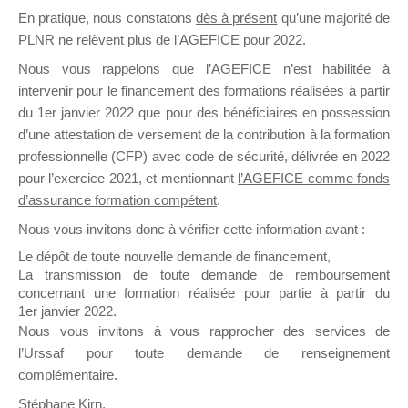
En pratique, nous constatons
dès à présent
qu’une majorité de
il y a un mois
PLNR ne relèvent plus de l’AGEFICE pour 2022.
Nous vous rappelons que l’AGEFICE n’est habilitée à
intervenir pour le financement des formations réalisées à partir
du 1er janvier 2022 que pour des bénéficiaires en possession
d’une attestation de versement de la contribution à la formation
Ce groupe est destiné aux Organismes de
professionnelle (CFP) avec code de sécurité, délivrée en 2022
Formation qui souhaitent répondre à l’Appel à
pour l’exercice 2021, et mentionnant
l’AGEFICE comme fonds
Propositions Mallette du Dirigeant.
d’assurance formation compétent
.
Nous vous invitons donc à vérifier cette information avant :
Ce groupe propose un forum dédié au support
sur lequel il est possible de laisser un message
Le dépôt de toute nouvelle demande de financement,
ou poser une question.
La transmission de toute demande de remboursement
concernant une formation réalisée pour partie à partir du
NB : Il est nécessaire d’être
inscrit(e)
pour
1er janvier 2022.
pouvoir rejoindre ce groupe
Nous vous invitons à vous rapprocher des services de
l’Urssaf pour toute demande de renseignement
complémentaire.
Stéphane Kirn,