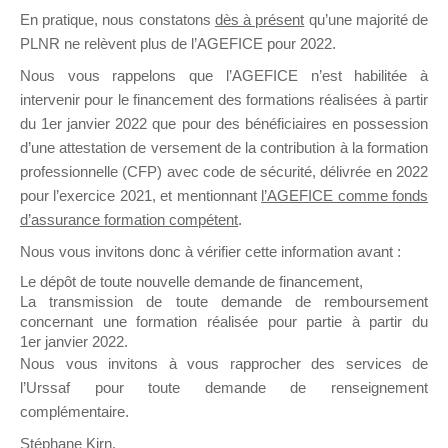
En pratique, nous constatons
dès à présent
qu’une majorité de
il y a un mois
PLNR ne relèvent plus de l’AGEFICE pour 2022.
Nous vous rappelons que l’AGEFICE n’est habilitée à
intervenir pour le financement des formations réalisées à partir
du 1er janvier 2022 que pour des bénéficiaires en possession
d’une attestation de versement de la contribution à la formation
Ce groupe est destiné aux Organismes de
professionnelle (CFP) avec code de sécurité, délivrée en 2022
Formation qui souhaitent répondre à l’Appel à
pour l’exercice 2021, et mentionnant
l’AGEFICE comme fonds
Propositions Mallette du Dirigeant.
d’assurance formation compétent
.
Nous vous invitons donc à vérifier cette information avant :
Ce groupe propose un forum dédié au support
sur lequel il est possible de laisser un message
Le dépôt de toute nouvelle demande de financement,
ou poser une question.
La transmission de toute demande de remboursement
concernant une formation réalisée pour partie à partir du
NB : Il est nécessaire d’être
inscrit(e)
pour
1er janvier 2022.
pouvoir rejoindre ce groupe
Nous vous invitons à vous rapprocher des services de
l’Urssaf pour toute demande de renseignement
complémentaire.
Stéphane Kirn,