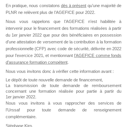
En pratique, nous constatons
dès à présent
qu’une majorité de
il y a un mois
PLNR ne relèvent plus de l’AGEFICE pour 2022.
Nous vous rappelons que l’AGEFICE n’est habilitée à
intervenir pour le financement des formations réalisées à partir
du 1er janvier 2022 que pour des bénéficiaires en possession
d’une attestation de versement de la contribution à la formation
Ce groupe est destiné aux Organismes de
professionnelle (CFP) avec code de sécurité, délivrée en 2022
Formation qui souhaitent répondre à l’Appel à
pour l’exercice 2021, et mentionnant
l’AGEFICE comme fonds
Propositions Mallette du Dirigeant.
d’assurance formation compétent
.
Nous vous invitons donc à vérifier cette information avant :
Ce groupe propose un forum dédié au support
sur lequel il est possible de laisser un message
Le dépôt de toute nouvelle demande de financement,
ou poser une question.
La transmission de toute demande de remboursement
concernant une formation réalisée pour partie à partir du
NB : Il est nécessaire d’être
inscrit(e)
pour
1er janvier 2022.
pouvoir rejoindre ce groupe
Nous vous invitons à vous rapprocher des services de
l’Urssaf pour toute demande de renseignement
complémentaire.
Stéphane Kirn,