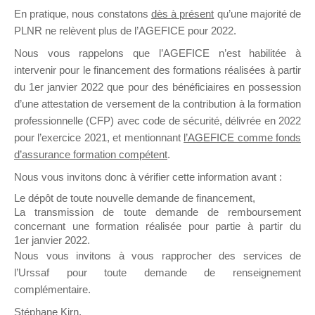
En pratique, nous constatons
dès à présent
qu’une majorité de
il y a un mois
PLNR ne relèvent plus de l’AGEFICE pour 2022.
Nous vous rappelons que l’AGEFICE n’est habilitée à
intervenir pour le financement des formations réalisées à partir
du 1er janvier 2022 que pour des bénéficiaires en possession
d’une attestation de versement de la contribution à la formation
Ce groupe est destiné aux Organismes de
professionnelle (CFP) avec code de sécurité, délivrée en 2022
Formation qui souhaitent répondre à l’Appel à
pour l’exercice 2021, et mentionnant
l’AGEFICE comme fonds
Propositions Mallette du Dirigeant.
d’assurance formation compétent
.
Nous vous invitons donc à vérifier cette information avant :
Ce groupe propose un forum dédié au support
sur lequel il est possible de laisser un message
Le dépôt de toute nouvelle demande de financement,
ou poser une question.
La transmission de toute demande de remboursement
concernant une formation réalisée pour partie à partir du
NB : Il est nécessaire d’être
inscrit(e)
pour
1er janvier 2022.
pouvoir rejoindre ce groupe
Nous vous invitons à vous rapprocher des services de
l’Urssaf pour toute demande de renseignement
complémentaire.
Stéphane Kirn,