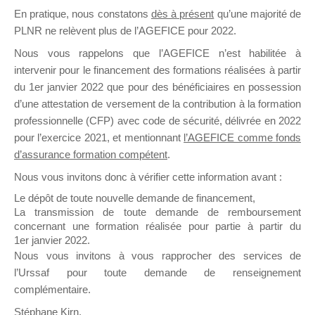
En pratique, nous constatons
dès à présent
qu’une majorité de
il y a un mois
PLNR ne relèvent plus de l’AGEFICE pour 2022.
Nous vous rappelons que l’AGEFICE n’est habilitée à
intervenir pour le financement des formations réalisées à partir
du 1er janvier 2022 que pour des bénéficiaires en possession
d’une attestation de versement de la contribution à la formation
Ce groupe est destiné aux Organismes de
professionnelle (CFP) avec code de sécurité, délivrée en 2022
Formation qui souhaitent répondre à l’Appel à
pour l’exercice 2021, et mentionnant
l’AGEFICE comme fonds
Propositions Mallette du Dirigeant.
d’assurance formation compétent
.
Nous vous invitons donc à vérifier cette information avant :
Ce groupe propose un forum dédié au support
sur lequel il est possible de laisser un message
Le dépôt de toute nouvelle demande de financement,
ou poser une question.
La transmission de toute demande de remboursement
concernant une formation réalisée pour partie à partir du
NB : Il est nécessaire d’être
inscrit(e)
pour
1er janvier 2022.
pouvoir rejoindre ce groupe
Nous vous invitons à vous rapprocher des services de
l’Urssaf pour toute demande de renseignement
complémentaire.
Stéphane Kirn,