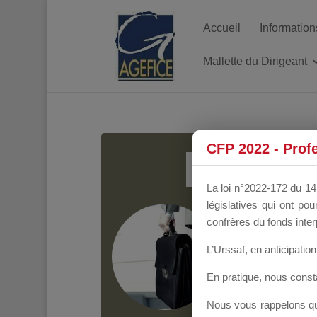
Accueil
Information
Mallette du Dirigeant
MALL
CFP 2022 - Prof
La loi n°2022-172 du 14 
législatives qui ont p
Groupe Public
il y
confrères du fonds inter
L’Urssaf,
en anticipation 
En pratique, nous cons
Nous vous rappelons que