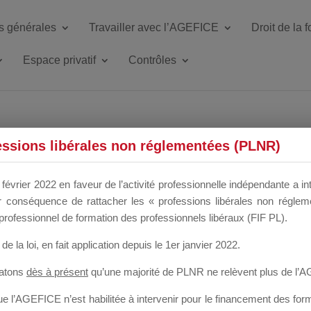
s générales
Travailler avec l’AGEFICE
Droit de la 
Espace privatif
Contrôles
ETTE DU DIR
essions libérales non réglementées (PLNR)
février 2022 en faveur de l’activité professionnelle indépendante a in
our conséquence de rattacher les « professions libérales non régl
 a un mois
professionnel de formation des professionnels libéraux (FIF PL).
de la loi
, en fait application depuis le 1er janvier 2022.
tatons
dès à présent
qu’une majorité de PLNR ne relèvent plus de l’
 l’AGEFICE n’est habilitée à intervenir pour le financement des forma