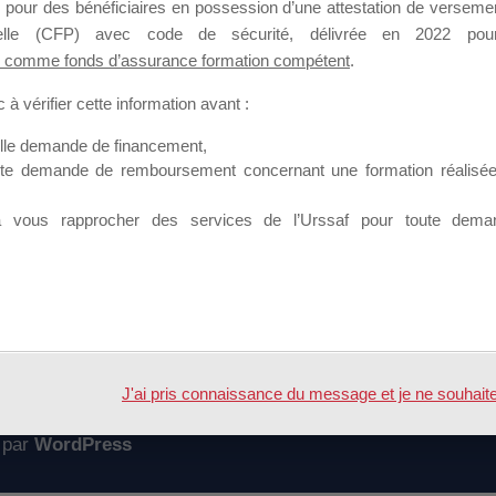
 pour des bénéficiaires en possession d’une attestation de versement
mation qui souhaitent répondre à l’Appel à Propositions Mallette du 
nnelle (CFP) avec code de sécurité, délivrée en 2022 pour
 comme fonds d’assurance formation compétent
.
 sur lequel il est possible de laisser un message ou poser une quest
à vérifier cette information avant :
ouvoir rejoindre ce groupe
elle demande de financement,
ute demande de remboursement concernant une formation réalisée p
à vous rapprocher des services de l’Urssaf pour toute dema
Accueil
Forum
C mallette du dirigeant
J'ai pris connaissance du message et je ne souhaite pl
 par
WordPress