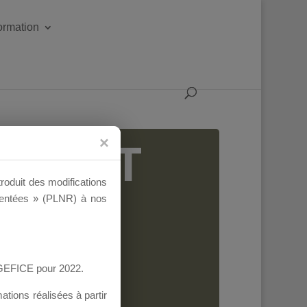
formation
IGEANT
troduit des modifications
ementées » (PLNR) à nos
AGEFICE pour 2022.
tions réalisées à partir