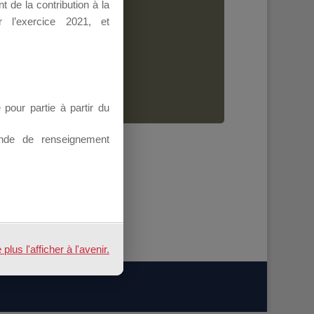
 de la contribution à la
Dirigeant.
 l’exercice 2021, et
ion.
our partie à partir du
nde de renseignement
us l'afficher à l'avenir.