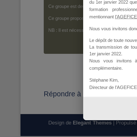
du 1er janvier 2022 que
Ce groupe est destiné aux Organismes de For
formation professio
mentionnant
l’AGEFICE
Ce groupe propose un forum dédié au support
Nous vous invitons donc 
NB : Il est nécessaire d’être
inscrit(e)
pour p
Le dépôt de toute nouv
La transmission de to
1er janvier 2022.
Nous vous invitons 
complémentaire.
Stéphane Kirn,
Directeur de l’AGEFICE
Répondre à : Transmission DP
Design de
Elegant Themes
| Propulsé