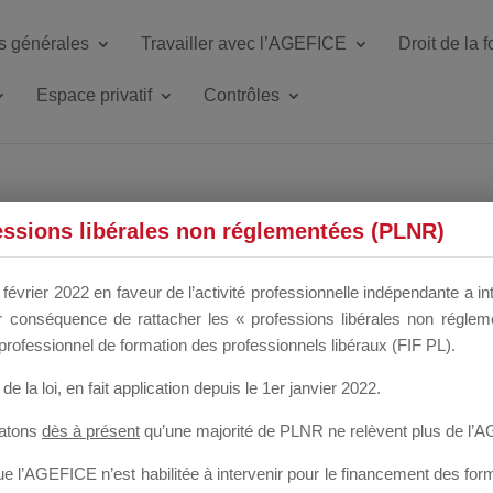
s générales
Travailler avec l’AGEFICE
Droit de la 
Espace privatif
Contrôles
ETTE DU DIR
essions libérales non réglementées (PLNR)
février 2022 en faveur de l’activité professionnelle indépendante a in
our conséquence de rattacher les « professions libérales non régl
 a un mois
professionnel de formation des professionnels libéraux (FIF PL).
de la loi
, en fait application depuis le 1er janvier 2022.
tatons
dès à présent
qu’une majorité de PLNR ne relèvent plus de l’
 l’AGEFICE n’est habilitée à intervenir pour le financement des forma