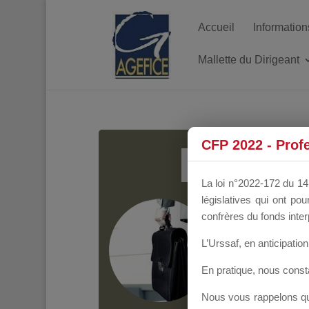
Accueil
Information
Mallette du Dirigeant
MALL
CFP 2022 - Prof
La loi n°2022-172 du 14 
législatives qui ont p
Groupe Public
il y
confrères du fonds inter
L’Urssaf,
en anticipation 
En pratique, nous cons
Nous vous rappelons que