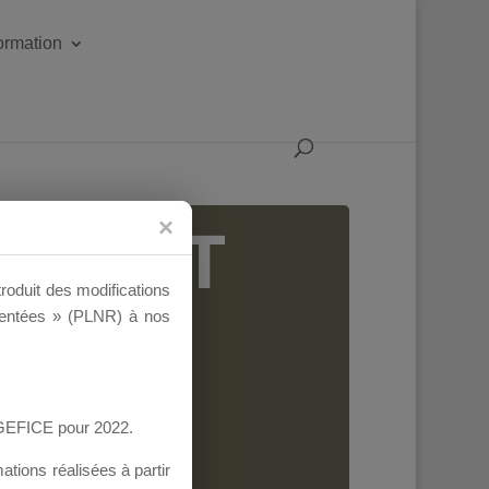
formation
IGEANT
troduit des modifications
ementées » (PLNR) à nos
AGEFICE pour 2022.
tions réalisées à partir