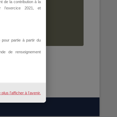
 de la contribution à la
Dirigeant.
 l’exercice 2021, et
ion.
our partie à partir du
nde de renseignement
us l'afficher à l'avenir.