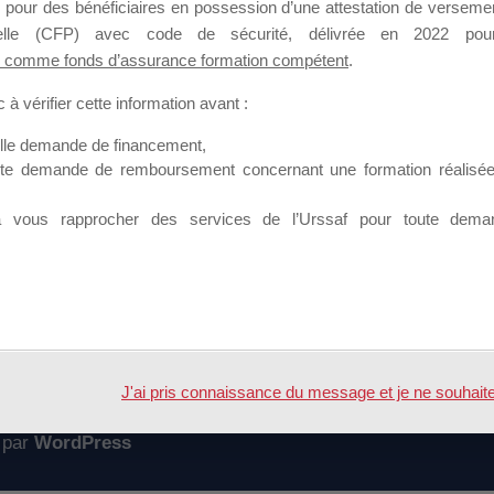
 pour des bénéficiaires en possession d’une attestation de versement
mation qui souhaitent répondre à l’Appel à Propositions Mallette du 
nnelle (CFP) avec code de sécurité, délivrée en 2022 pour
 comme fonds d’assurance formation compétent
.
 sur lequel il est possible de laisser un message ou poser une quest
à vérifier cette information avant :
ouvoir rejoindre ce groupe
elle demande de financement,
ute demande de remboursement concernant une formation réalisée p
à vous rapprocher des services de l’Urssaf pour toute dema
Accueil
Forum
C mallette du dirigeant
J'ai pris connaissance du message et je ne souhaite pl
 par
WordPress