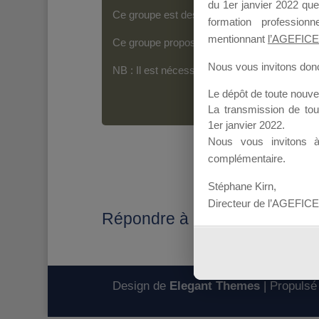
du 1er janvier 2022 que
Ce groupe est destiné aux Organismes de For
formation professio
mentionnant
l’AGEFICE
Ce groupe propose un forum dédié au support
Nous vous invitons donc 
NB : Il est nécessaire d’être
inscrit(e)
pour p
Le dépôt de toute nouv
La transmission de to
1er janvier 2022.
Nous vous invitons 
complémentaire.
Stéphane Kirn,
Directeur de l’AGEFICE
Répondre à : Transmission DP
Design de
Elegant Themes
| Propulsé