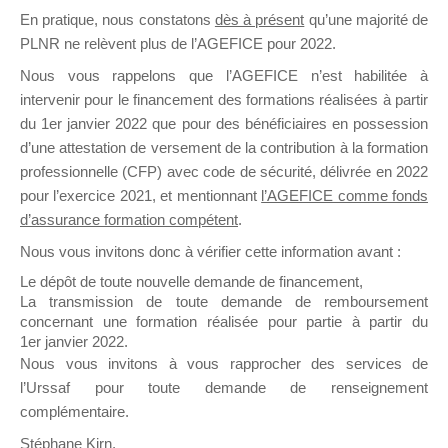
En pratique, nous constatons
dès à présent
qu’une majorité de
il y a un mois
PLNR ne relèvent plus de l’AGEFICE pour 2022.
Nous vous rappelons que l’AGEFICE n’est habilitée à
intervenir pour le financement des formations réalisées à partir
du 1er janvier 2022 que pour des bénéficiaires en possession
d’une attestation de versement de la contribution à la formation
Ce groupe est destiné aux Organismes de
professionnelle (CFP) avec code de sécurité, délivrée en 2022
Formation qui souhaitent répondre à l’Appel à
pour l’exercice 2021, et mentionnant
l’AGEFICE comme fonds
Propositions Mallette du Dirigeant.
d’assurance formation compétent
.
Nous vous invitons donc à vérifier cette information avant :
Ce groupe propose un forum dédié au support
sur lequel il est possible de laisser un message
Le dépôt de toute nouvelle demande de financement,
ou poser une question.
La transmission de toute demande de remboursement
concernant une formation réalisée pour partie à partir du
NB : Il est nécessaire d’être
inscrit(e)
pour
1er janvier 2022.
pouvoir rejoindre ce groupe
Nous vous invitons à vous rapprocher des services de
l’Urssaf pour toute demande de renseignement
complémentaire.
Stéphane Kirn,