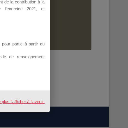
 de la contribution à la
Dirigeant.
 l’exercice 2021, et
ion.
our partie à partir du
nde de renseignement
us l'afficher à l'avenir.