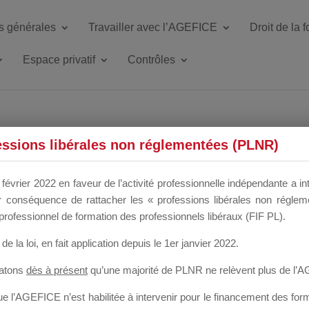
s générales
Travailler avec l’AGEFICE
Droit de la 
Espace privatif
Contrôles
ETTE DU DIR
essions libérales non réglementées (PLNR)
février 2022 en faveur de l’activité professionnelle indépendante a in
our conséquence de rattacher les « professions libérales non régl
 a un mois
professionnel de formation des professionnels libéraux (FIF PL).
de la loi
, en fait application depuis le 1er janvier 2022.
tatons
dès à présent
qu’une majorité de PLNR ne relèvent plus de l’
 l’AGEFICE n’est habilitée à intervenir pour le financement des forma