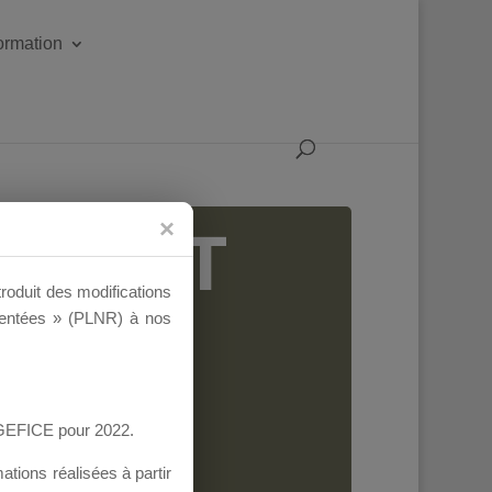
formation
IGEANT
troduit des modifications
ementées » (PLNR) à nos
AGEFICE pour 2022.
tions réalisées à partir