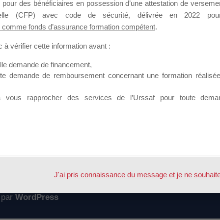
 pour des bénéficiaires en possession d’une attestation de versement
mation qui souhaitent répondre à l’Appel à Propositions Mallette du 
nnelle (CFP) avec code de sécurité, délivrée en 2022 pour
 comme fonds d’assurance formation compétent
.
 sur lequel il est possible de laisser un message ou poser une quest
à vérifier cette information avant :
ouvoir rejoindre ce groupe
elle demande de financement,
ute demande de remboursement concernant une formation réalisée p
à vous rapprocher des services de l’Urssaf pour toute dema
Accueil
Forum
C mallette du dirigeant
J'ai pris connaissance du message et je ne souhaite pl
 par
WordPress