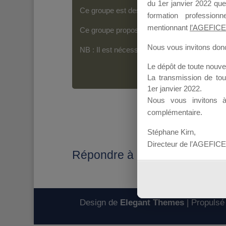
du 1er janvier 2022 que
Ce groupe est destiné aux Organismes de For
formation professio
mentionnant
l’AGEFICE
Ce groupe propose un forum dédié au support
Nous vous invitons donc 
NB : Il est nécessaire d’être
inscrit(e)
pour p
Le dépôt de toute nouv
La transmission de to
1er janvier 2022.
Nous vous invitons 
complémentaire.
Stéphane Kirn,
Directeur de l’AGEFICE
Répondre à : Transmission DP
Design de
Elegant Themes
| Propulsé