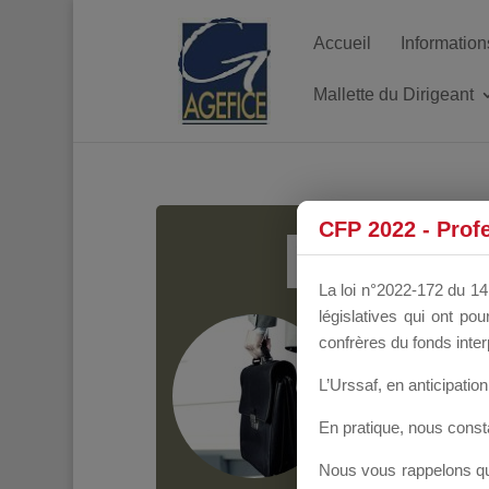
Accueil
Information
Mallette du Dirigeant
MALL
CFP 2022 - Prof
La loi n°2022-172 du 14 
législatives qui ont p
Groupe Public
il y
confrères du fonds inter
L’Urssaf,
en anticipation 
En pratique, nous cons
Nous vous rappelons que