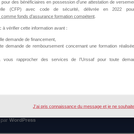
 pour des bénéficiaires en possession d’une attestation de versement
mation qui souhaitent répondre à l’Appel à Propositions Mallette du 
nnelle (CFP) avec code de sécurité, délivrée en 2022 pour
 comme fonds d’assurance formation compétent
.
 sur lequel il est possible de laisser un message ou poser une quest
à vérifier cette information avant :
ouvoir rejoindre ce groupe
elle demande de financement,
ute demande de remboursement concernant une formation réalisée p
à vous rapprocher des services de l’Urssaf pour toute dema
Accueil
Forum
C mallette du dirigeant
J'ai pris connaissance du message et je ne souhaite pl
 par
WordPress