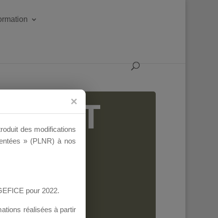
formation
IGEANT
troduit des modifications
ementées » (PLNR) à nos
AGEFICE pour 2022.
tions réalisées à partir