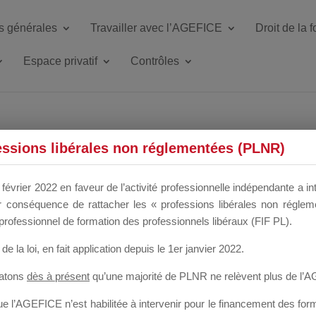
s générales
Travailler avec l’AGEFICE
Droit de la 
Espace privatif
Contrôles
ETTE DU DIR
essions libérales non réglementées (PLNR)
février 2022 en faveur de l’activité professionnelle indépendante a in
our conséquence de rattacher les « professions libérales non régl
 a un mois
professionnel de formation des professionnels libéraux (FIF PL).
de la loi
, en fait application depuis le 1er janvier 2022.
tatons
dès à présent
qu’une majorité de PLNR ne relèvent plus de l’
 l’AGEFICE n’est habilitée à intervenir pour le financement des forma