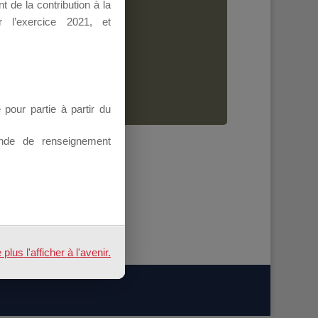
 de la contribution à la
Dirigeant.
 l’exercice 2021, et
ion.
our partie à partir du
nde de renseignement
us l'afficher à l'avenir.