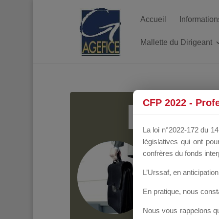
Accueil
Information
Mallette du Dirigeant
MALL
CFP 2022 - Prof
La loi n°2022-172 du 14 
législatives qui ont p
Groupe Public
il y
confrères du fonds inter
L’Urssaf,
en anticipation 
En pratique, nous cons
Nous vous rappelons que