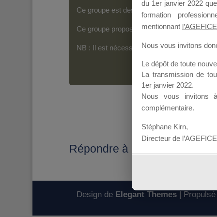
du 1er janvier 2022 que
Ce groupe est destiné aux Organismes de For
formation professio
mentionnant
l’AGEFICE
Ce groupe propose un forum dédié au support
Nous vous invitons donc 
NB : Il est nécessaire d’être
inscrit(e)
pour p
Le dépôt de toute nouv
La transmission de to
1er janvier 2022.
Nous vous invitons 
complémentaire.
Stéphane Kirn,
Directeur de l’AGEFICE
Répondre à : Transmission DP
Design de
Elegant Themes
| Propulsé