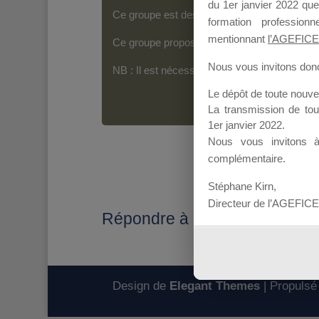
du 1er janvier 2022 que
Ce groupe est destiné aux Organismes de For
formation professio
mentionnant
l’AGEFICE
Ce groupe propose un forum dédié au support
Nous vous invitons donc 
NB : Il est nécessaire d’être
inscrit(e)
pour p
Le dépôt de toute nouv
La transmission de to
1er janvier 2022.
Nous vous invitons 
complémentaire.
Stéphane Kirn,
Directeur de l’AGEFICE
Répondre à : Transmission DP
Design de
Elegant Themes
| Propulsé