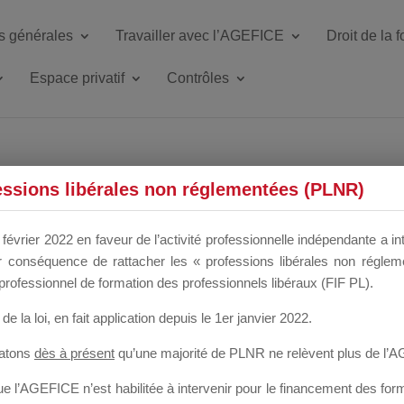
s générales
Travailler avec l’AGEFICE
Droit de la 
Espace privatif
Contrôles
ETTE DU DIR
essions libérales non réglementées (PLNR)
février 2022 en faveur de l’activité professionnelle indépendante a in
our conséquence de rattacher les « professions libérales non régl
 a un mois
professionnel de formation des professionnels libéraux (FIF PL).
de la loi
, en fait application depuis le 1er janvier 2022.
tatons
dès à présent
qu’une majorité de PLNR ne relèvent plus de l’
 l’AGEFICE n’est habilitée à intervenir pour le financement des forma