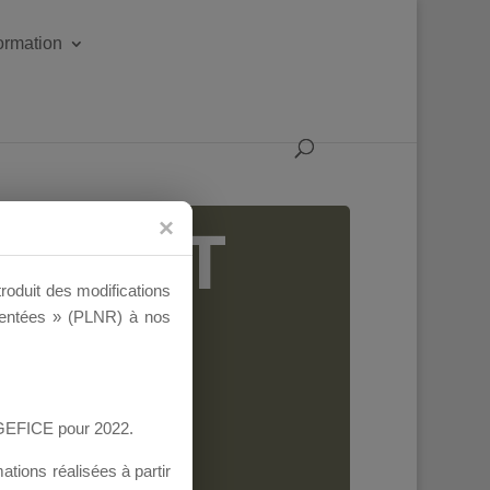
formation
IGEANT
troduit des modifications
ementées » (PLNR) à nos
AGEFICE pour 2022.
tions réalisées à partir