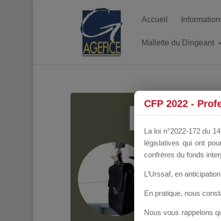
Accueil
Information
Mallette du Dirigeant
MALL
CFP 2022 - Prof
La loi n°2022-172 du 14 
législatives qui ont p
Groupe Public
il y
confrères du fonds inter
L’Urssaf,
en anticipation 
En pratique, nous cons
Nous vous rappelons que