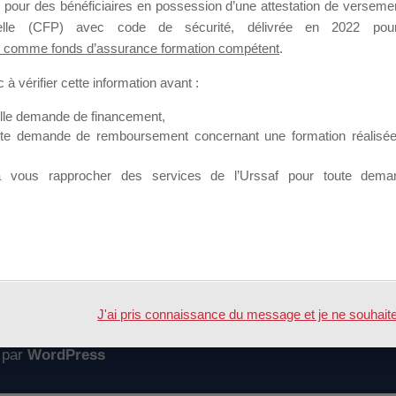
 pour des bénéficiaires en possession d’une attestation de versement
mation qui souhaitent répondre à l’Appel à Propositions Mallette du 
nnelle (CFP) avec code de sécurité, délivrée en 2022 pour
 comme fonds d’assurance formation compétent
.
 sur lequel il est possible de laisser un message ou poser une quest
à vérifier cette information avant :
ouvoir rejoindre ce groupe
elle demande de financement,
ute demande de remboursement concernant une formation réalisée p
à vous rapprocher des services de l’Urssaf pour toute dema
Accueil
Forum
C mallette du dirigeant
J'ai pris connaissance du message et je ne souhaite pl
 par
WordPress