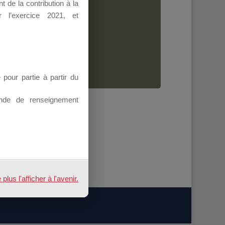
 de la contribution à la
Dirigeant.
 l’exercice 2021, et
ion.
our partie à partir du
nde de renseignement
us l'afficher à l'avenir.