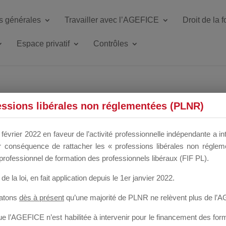
s générales
Travailler avec l’AGEFICE
Droit de la 
Espace privatif
Contrôles
ETTE DU DIR
essions libérales non réglementées (PLNR)
février 2022 en faveur de l’activité professionnelle indépendante a in
our conséquence de rattacher les « professions libérales non régl
 a un mois
professionnel de formation des professionnels libéraux (FIF PL).
de la loi
, en fait application depuis le 1er janvier 2022.
tatons
dès à présent
qu’une majorité de PLNR ne relèvent plus de l’
 l’AGEFICE n’est habilitée à intervenir pour le financement des forma