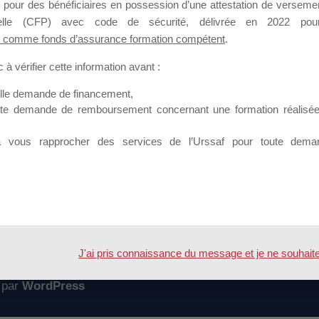
 pour des bénéficiaires en possession d’une attestation de versement
mation qui souhaitent répondre à l’Appel à Propositions Mallette du 
nnelle (CFP) avec code de sécurité, délivrée en 2022 pour
 comme fonds d’assurance formation compétent
.
 sur lequel il est possible de laisser un message ou poser une quest
à vérifier cette information avant :
ouvoir rejoindre ce groupe
elle demande de financement,
ute demande de remboursement concernant une formation réalisée p
à vous rapprocher des services de l’Urssaf pour toute dema
Accueil
Forum
C mallette du dirigeant
J'ai pris connaissance du message et je ne souhaite pl
 par
WordPress