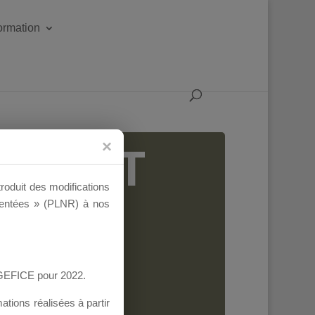
formation
IGEANT
troduit des modifications
ementées » (PLNR) à nos
AGEFICE pour 2022.
tions réalisées à partir