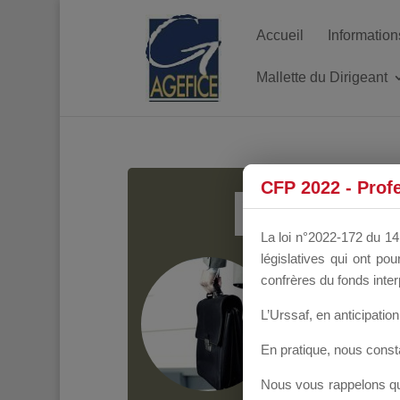
Accueil
Information
Mallette du Dirigeant
MALL
CFP 2022 - Prof
La loi n°2022-172 du 14 
législatives qui ont p
Groupe Public
il y
confrères du fonds inter
L’Urssaf,
en anticipation 
En pratique, nous cons
Nous vous rappelons que