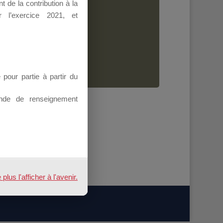
 de la contribution à la
Dirigeant.
 l’exercice 2021, et
ion.
our partie à partir du
nde de renseignement
us l'afficher à l'avenir.