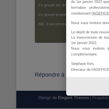
du 1er janvier 2022 que
Ce groupe est destiné aux Organismes de For
formation professio
mentionnant
l’AGEFICE
Ce groupe propose un forum dédié au support
Nous vous invitons donc 
NB : Il est nécessaire d’être
inscrit(e)
pour p
Le dépôt de toute nouv
La transmission de to
1er janvier 2022.
Nous vous invitons 
complémentaire.
Stéphane Kirn,
Directeur de l’AGEFICE
Répondre à : Transmission DP
Design de
Elegant Themes
| Propulsé