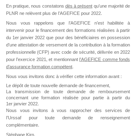
En pratique, nous constatons
dès à présent
qu’une majorité de
il y a un mois
PLNR ne relèvent plus de l’AGEFICE pour 2022.
Nous vous rappelons que l’AGEFICE n’est habilitée à
intervenir pour le financement des formations réalisées à partir
du 1er janvier 2022 que pour des bénéficiaires en possession
d’une attestation de versement de la contribution à la formation
Ce groupe est destiné aux Organismes de
professionnelle (CFP) avec code de sécurité, délivrée en 2022
Formation qui souhaitent répondre à l’Appel à
pour l’exercice 2021, et mentionnant
l’AGEFICE comme fonds
Propositions Mallette du Dirigeant.
d’assurance formation compétent
.
Nous vous invitons donc à vérifier cette information avant :
Ce groupe propose un forum dédié au support
sur lequel il est possible de laisser un message
Le dépôt de toute nouvelle demande de financement,
ou poser une question.
La transmission de toute demande de remboursement
concernant une formation réalisée pour partie à partir du
NB : Il est nécessaire d’être
inscrit(e)
pour
1er janvier 2022.
pouvoir rejoindre ce groupe
Nous vous invitons à vous rapprocher des services de
l’Urssaf pour toute demande de renseignement
complémentaire.
Stéphane Kirn,