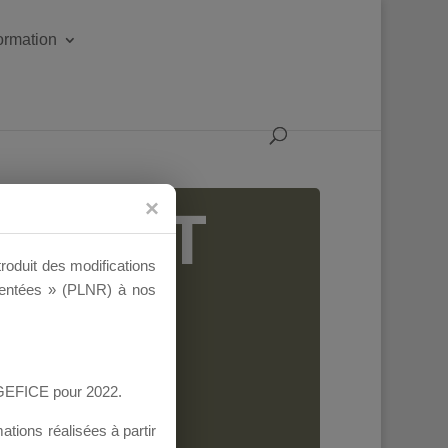
formation
IGEANT
troduit des modifications
ementées » (PLNR) à nos
AGEFICE pour 2022.
tions réalisées à partir