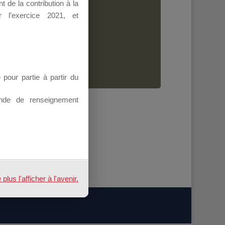
 de la contribution à la
Dirigeant.
 l’exercice 2021, et
ion.
our partie à partir du
nde de renseignement
us l'afficher à l'avenir.