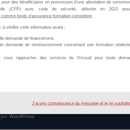
 pour des bénéficiaires en possession d’une attestation de versement
mation qui souhaitent répondre à l’Appel à Propositions Mallette du 
nnelle (CFP) avec code de sécurité, délivrée en 2022 pour
 comme fonds d’assurance formation compétent
.
 sur lequel il est possible de laisser un message ou poser une quest
à vérifier cette information avant :
ouvoir rejoindre ce groupe
elle demande de financement,
ute demande de remboursement concernant une formation réalisée p
à vous rapprocher des services de l’Urssaf pour toute dema
Accueil
Forum
C mallette du dirigeant
J'ai pris connaissance du message et je ne souhaite pl
 par
WordPress