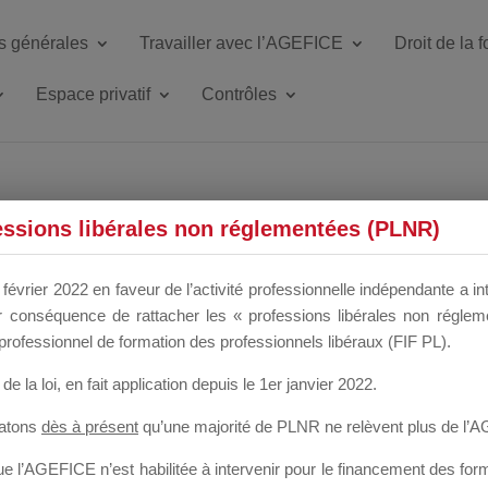
s générales
Travailler avec l’AGEFICE
Droit de la 
Espace privatif
Contrôles
ETTE DU DIR
essions libérales non réglementées (PLNR)
février 2022 en faveur de l’activité professionnelle indépendante a in
our conséquence de rattacher les « professions libérales non régl
 a un mois
professionnel de formation des professionnels libéraux (FIF PL).
de la loi
, en fait application depuis le 1er janvier 2022.
tatons
dès à présent
qu’une majorité de PLNR ne relèvent plus de l’
 l’AGEFICE n’est habilitée à intervenir pour le financement des forma