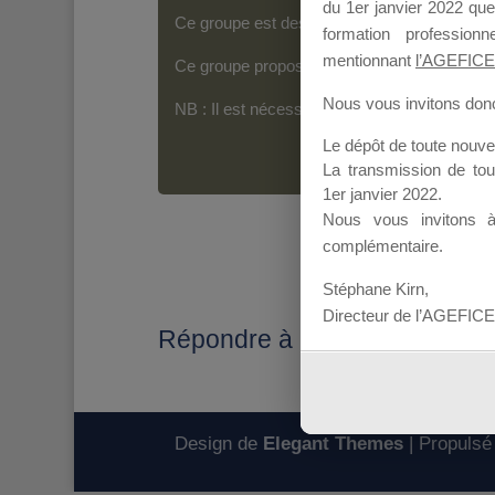
du 1er janvier 2022 que
Ce groupe est destiné aux Organismes de For
formation professio
mentionnant
l’AGEFICE
Ce groupe propose un forum dédié au support
Nous vous invitons donc 
NB : Il est nécessaire d’être
inscrit(e)
pour p
Le dépôt de toute nouv
La transmission de to
1er janvier 2022.
Nous vous invitons 
complémentaire.
Stéphane Kirn,
Directeur de l’AGEFICE
Répondre à : Transmission DP
Design de
Elegant Themes
| Propulsé