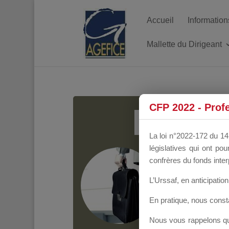
Accueil
Information
Mallette du Dirigeant
MALL
CFP 2022 - Prof
La loi n°2022-172 du 14 
législatives qui ont p
Groupe Public
il y
confrères du fonds inter
L’Urssaf,
en anticipation 
En pratique, nous cons
Nous vous rappelons que