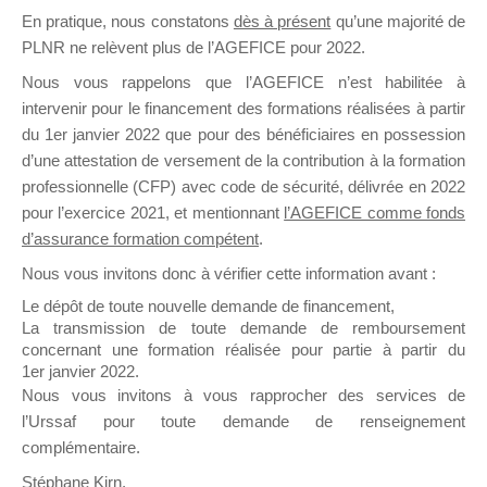
En pratique, nous constatons
dès à présent
qu’une majorité de
il y a un mois
PLNR ne relèvent plus de l’AGEFICE pour 2022.
Nous vous rappelons que l’AGEFICE n’est habilitée à
intervenir pour le financement des formations réalisées à partir
du 1er janvier 2022 que pour des bénéficiaires en possession
d’une attestation de versement de la contribution à la formation
Ce groupe est destiné aux Organismes de
professionnelle (CFP) avec code de sécurité, délivrée en 2022
Formation qui souhaitent répondre à l’Appel à
pour l’exercice 2021, et mentionnant
l’AGEFICE comme fonds
Propositions Mallette du Dirigeant.
d’assurance formation compétent
.
Nous vous invitons donc à vérifier cette information avant :
Ce groupe propose un forum dédié au support
sur lequel il est possible de laisser un message
Le dépôt de toute nouvelle demande de financement,
ou poser une question.
La transmission de toute demande de remboursement
concernant une formation réalisée pour partie à partir du
NB : Il est nécessaire d’être
inscrit(e)
pour
1er janvier 2022.
pouvoir rejoindre ce groupe
Nous vous invitons à vous rapprocher des services de
l’Urssaf pour toute demande de renseignement
complémentaire.
Stéphane Kirn,