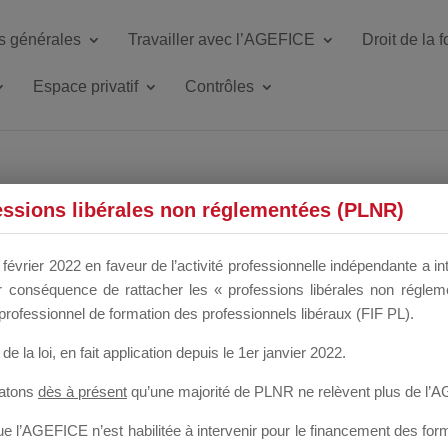
s générales
Travailler avec l’AGEFICE
Droit de la 
Espace privatif
Contrôles
ETTE DU DIR
essions libérales non réglementées (PLNR)
février 2022 en faveur de l’activité professionnelle indépendante a in
our conséquence de rattacher les « professions libérales non régl
 a un mois
professionnel de formation des professionnels libéraux (FIF PL).
de la loi
, en fait application depuis le 1er janvier 2022.
tatons
dès à présent
qu’une majorité de PLNR ne relèvent plus de l’
 l’AGEFICE n’est habilitée à intervenir pour le financement des forma