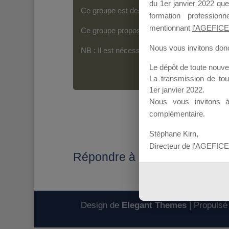
du 1er janvier 2022 que
Ce groupe est destiné aux Organismes de For
formation professio
mentionnant
l’AGEFICE
Ce groupe propose un forum dédié au support
Nous vous invitons donc 
NB : Il est nécessaire d’être
inscrit(e)
pour p
Le dépôt de toute nouv
La transmission de to
1er janvier 2022.
Nous vous invitons 
complémentaire.
Stéphane Kirn,
Directeur de l’AGEFICE
Répondre à : MESSAGE D'
Design de
Elegant Themes
| Propulsé