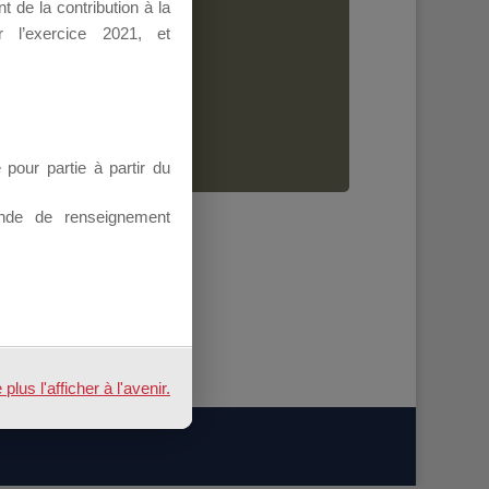
 de la contribution à la
Dirigeant.
 l’exercice 2021, et
ion.
our partie à partir du
nde de renseignement
ATION
us l'afficher à l'avenir.