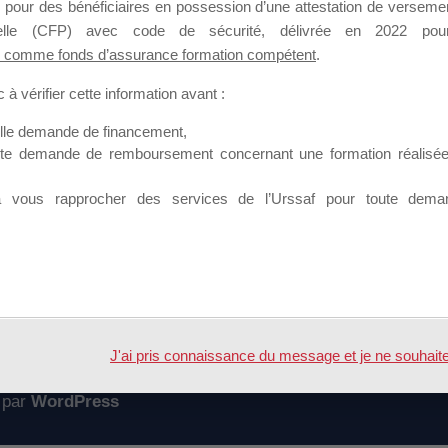
 pour des bénéficiaires en possession d’une attestation de versement
mation qui souhaitent répondre à l’Appel à Propositions Mallette du 
nnelle (CFP) avec code de sécurité, délivrée en 2022 pour
 comme fonds d’assurance formation compétent
.
 sur lequel il est possible de laisser un message ou poser une quest
à vérifier cette information avant :
ouvoir rejoindre ce groupe
elle demande de financement,
ute demande de remboursement concernant une formation réalisée p
à vous rapprocher des services de l’Urssaf pour toute dema
Accueil
Forum
ERREUR A L'ENREGISTREMENT ET VALID
J'ai pris connaissance du message et je ne souhaite pl
 par
WordPress