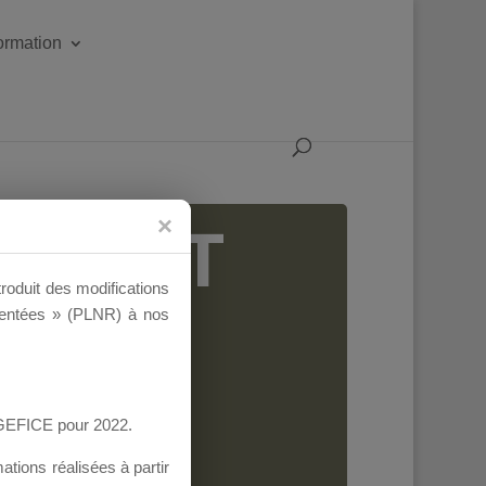
formation
IGEANT
troduit des modifications
ementées » (PLNR) à nos
AGEFICE pour 2022.
tions réalisées à partir