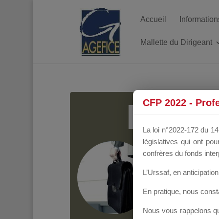
Accueil
Information
Mallette du Dirigeant
MALL
CFP 2022 - Prof
La loi n°2022-172 du 14 
législatives qui ont p
Groupe Public
il y
confrères du fonds inter
L’Urssaf,
en anticipation 
En pratique, nous cons
Nous vous rappelons que