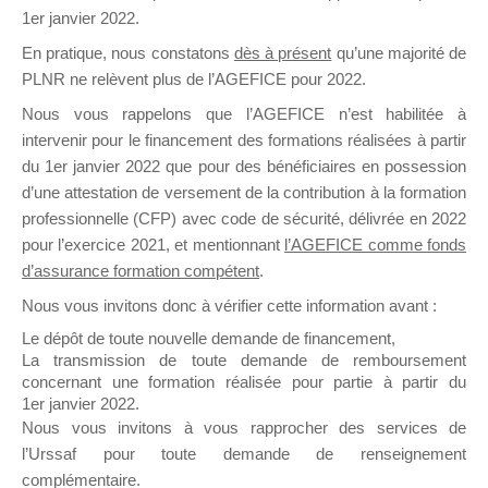
1er janvier 2022.
il y a un mois
En pratique, nous constatons
dès à présent
qu’une majorité de
PLNR ne relèvent plus de l’AGEFICE pour 2022.
Nous vous rappelons que l’AGEFICE n’est habilitée à
intervenir pour le financement des formations réalisées à partir
du 1er janvier 2022 que pour des bénéficiaires en possession
Ce groupe est destiné aux Organismes de
d’une attestation de versement de la contribution à la formation
Formation qui souhaitent répondre à l’Appel à
professionnelle (CFP) avec code de sécurité, délivrée en 2022
Propositions Mallette du Dirigeant.
pour l’exercice 2021, et mentionnant
l’AGEFICE comme fonds
d’assurance formation compétent
.
Ce groupe propose un forum dédié au support
sur lequel il est possible de laisser un message
Nous vous invitons donc à vérifier cette information avant :
ou poser une question.
Le dépôt de toute nouvelle demande de financement,
La transmission de toute demande de remboursement
NB : Il est nécessaire d’être
inscrit(e)
pour
concernant une formation réalisée pour partie à partir du
pouvoir rejoindre ce groupe
1er janvier 2022.
Nous vous invitons à vous rapprocher des services de
l’Urssaf pour toute demande de renseignement
complémentaire.