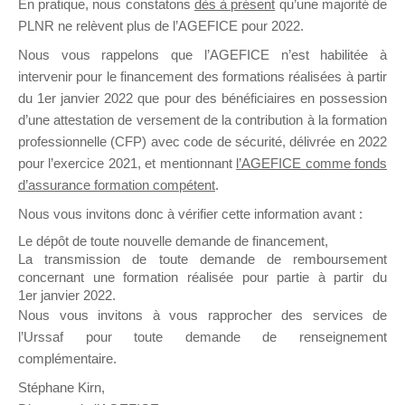
En pratique, nous constatons
dès à présent
qu’une majorité de
il y a un mois
PLNR ne relèvent plus de l’AGEFICE pour 2022.
Nous vous rappelons que l’AGEFICE n’est habilitée à
intervenir pour le financement des formations réalisées à partir
du 1er janvier 2022 que pour des bénéficiaires en possession
d’une attestation de versement de la contribution à la formation
professionnelle (CFP) avec code de sécurité, délivrée en 2022
Ce groupe est destiné aux Organismes de
pour l’exercice 2021, et mentionnant
l’AGEFICE comme fonds
Formation qui souhaitent répondre à l’Appel à
d’assurance formation compétent
.
Propositions Mallette du Dirigeant.
Nous vous invitons donc à vérifier cette information avant :
Ce groupe propose un forum dédié au support
Le dépôt de toute nouvelle demande de financement,
sur lequel il est possible de laisser un message
La transmission de toute demande de remboursement
ou poser une question.
concernant une formation réalisée pour partie à partir du
1er janvier 2022.
NB : Il est nécessaire d’être
inscrit(e)
pour
Nous vous invitons à vous rapprocher des services de
pouvoir rejoindre ce groupe
l’Urssaf pour toute demande de renseignement
complémentaire.
Stéphane Kirn,