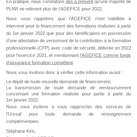
En pratique, nous constatons
dès à présent
qu’une majorité de
il y a un mois
PLNR ne relèvent plus de l’AGEFICE pour 2022.
Nous vous rappelons que l’AGEFICE n’est habilitée à
intervenir pour le financement des formations réalisées à partir
du 1er janvier 2022 que pour des bénéficiaires en possession
d’une attestation de versement de la contribution à la formation
professionnelle (CFP) avec code de sécurité, délivrée en 2022
Ce groupe est destiné aux Organismes de
pour l’exercice 2021, et mentionnant
l’AGEFICE comme fonds
Formation qui souhaitent répondre à l’Appel à
d’assurance formation compétent
.
Propositions Mallette du Dirigeant.
Nous vous invitons donc à vérifier cette information avant :
Ce groupe propose un forum dédié au support
Le dépôt de toute nouvelle demande de financement,
sur lequel il est possible de laisser un message
La transmission de toute demande de remboursement
ou poser une question.
concernant une formation réalisée pour partie à partir du
1er janvier 2022.
NB : Il est nécessaire d’être
inscrit(e)
pour
Nous vous invitons à vous rapprocher des services de
pouvoir rejoindre ce groupe
l’Urssaf pour toute demande de renseignement
complémentaire.
Stéphane Kirn,