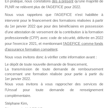
En pratique, nous constatons
dès à présent
qu’une majorité de
il y a un mois
PLNR ne relèvent plus de l’AGEFICE pour 2022.
Nous vous rappelons que l’AGEFICE n’est habilitée à
intervenir pour le financement des formations réalisées à partir
du 1er janvier 2022 que pour des bénéficiaires en possession
d’une attestation de versement de la contribution à la formation
professionnelle (CFP) avec code de sécurité, délivrée en 2022
Ce groupe est destiné aux Organismes de
pour l’exercice 2021, et mentionnant
l’AGEFICE comme fonds
Formation qui souhaitent répondre à l’Appel à
d’assurance formation compétent
.
Propositions Mallette du Dirigeant.
Nous vous invitons donc à vérifier cette information avant :
Ce groupe propose un forum dédié au support
Le dépôt de toute nouvelle demande de financement,
sur lequel il est possible de laisser un message
La transmission de toute demande de remboursement
ou poser une question.
concernant une formation réalisée pour partie à partir du
1er janvier 2022.
NB : Il est nécessaire d’être
inscrit(e)
pour
Nous vous invitons à vous rapprocher des services de
pouvoir rejoindre ce groupe
l’Urssaf pour toute demande de renseignement
complémentaire.
Stéphane Kirn,