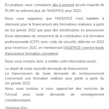
En pratique, nous constatons
dès à présent
qu’une majorité de
il y a un mois
PLNR ne relèvent plus de l’AGEFICE pour 2022.
Nous vous rappelons que l’AGEFICE n’est habilitée à
intervenir pour le financement des formations réalisées à partir
du 1er janvier 2022 que pour des bénéficiaires en possession
d’une attestation de versement de la contribution à la formation
Ce groupe est destiné aux Organismes de
professionnelle (CFP) avec code de sécurité, délivrée en 2022
Formation qui souhaitent répondre à l’Appel à
pour l’exercice 2021, et mentionnant
l’AGEFICE comme fonds
Propositions Mallette du Dirigeant.
d’assurance formation compétent
.
Nous vous invitons donc à vérifier cette information avant :
Ce groupe propose un forum dédié au support
sur lequel il est possible de laisser un message
Le dépôt de toute nouvelle demande de financement,
ou poser une question.
La transmission de toute demande de remboursement
concernant une formation réalisée pour partie à partir du
NB : Il est nécessaire d’être
inscrit(e)
pour
1er janvier 2022.
pouvoir rejoindre ce groupe
Nous vous invitons à vous rapprocher des services de
l’Urssaf pour toute demande de renseignement
complémentaire.
Stéphane Kirn,