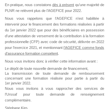
En pratique, nous constatons
dès à présent
qu’une majorité de
il y a un mois
PLNR ne relèvent plus de l’AGEFICE pour 2022.
Nous vous rappelons que l’AGEFICE n’est habilitée à
intervenir pour le financement des formations réalisées à partir
du 1er janvier 2022 que pour des bénéficiaires en possession
d’une attestation de versement de la contribution à la formation
Ce groupe est destiné aux Organismes de
professionnelle (CFP) avec code de sécurité, délivrée en 2022
Formation qui souhaitent répondre à l’Appel à
pour l’exercice 2021, et mentionnant
l’AGEFICE comme fonds
Propositions Mallette du Dirigeant.
d’assurance formation compétent
.
Nous vous invitons donc à vérifier cette information avant :
Ce groupe propose un forum dédié au support
sur lequel il est possible de laisser un message
Le dépôt de toute nouvelle demande de financement,
ou poser une question.
La transmission de toute demande de remboursement
concernant une formation réalisée pour partie à partir du
NB : Il est nécessaire d’être
inscrit(e)
pour
1er janvier 2022.
pouvoir rejoindre ce groupe
Nous vous invitons à vous rapprocher des services de
l’Urssaf pour toute demande de renseignement
complémentaire.
Stéphane Kirn,