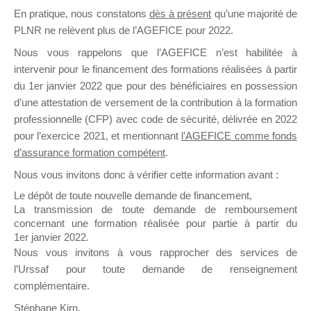
En pratique, nous constatons
dès à présent
qu’une majorité de
il y a un mois
PLNR ne relèvent plus de l’AGEFICE pour 2022.
Nous vous rappelons que l’AGEFICE n’est habilitée à
intervenir pour le financement des formations réalisées à partir
du 1er janvier 2022 que pour des bénéficiaires en possession
d’une attestation de versement de la contribution à la formation
Ce groupe est destiné aux Organismes de
professionnelle (CFP) avec code de sécurité, délivrée en 2022
Formation qui souhaitent répondre à l’Appel à
pour l’exercice 2021, et mentionnant
l’AGEFICE comme fonds
Propositions Mallette du Dirigeant.
d’assurance formation compétent
.
Nous vous invitons donc à vérifier cette information avant :
Ce groupe propose un forum dédié au support
sur lequel il est possible de laisser un message
Le dépôt de toute nouvelle demande de financement,
ou poser une question.
La transmission de toute demande de remboursement
concernant une formation réalisée pour partie à partir du
NB : Il est nécessaire d’être
inscrit(e)
pour
1er janvier 2022.
pouvoir rejoindre ce groupe
Nous vous invitons à vous rapprocher des services de
l’Urssaf pour toute demande de renseignement
complémentaire.
Stéphane Kirn,