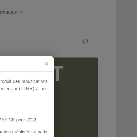
formation
IGEANT
troduit des modifications
ementées » (PLNR) à nos
AGEFICE pour 2022.
tions réalisées à partir