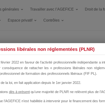
s générales
Travailler avec l’AGEFICE
Droit de la 
Espace privatif
Contrôles
ETTE DU DIR
essions libérales non réglementées (PLNR)
février 2022 en faveur de l’activité professionnelle indépendante a in
our conséquence de rattacher les « professions libérales non régl
 a un mois
professionnel de formation des professionnels libéraux (FIF PL).
de la loi
, en fait application depuis le 1er janvier 2022.
tatons
dès à présent
qu’une majorité de PLNR ne relèvent plus de l’
 l’AGEFICE n’est habilitée à intervenir pour le financement des forma