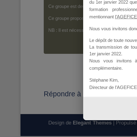
du 1er janvier 2022 que
Ce groupe est destiné aux Organismes de For
formation professio
mentionnant
l’AGEFICE
Ce groupe propose un forum dédié au support
Nous vous invitons donc 
NB : Il est nécessaire d’être
inscrit(e)
pour p
Le dépôt de toute nouv
La transmission de to
1er janvier 2022.
Nous vous invitons 
complémentaire.
Stéphane Kirn,
Directeur de l’AGEFICE
Répondre à : Point Accueil po
Design de
Elegant Themes
| Propulsé