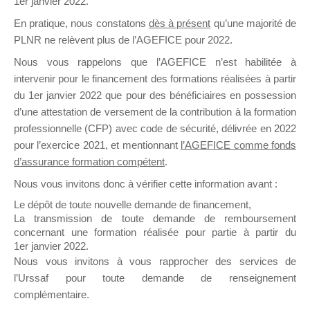
1er janvier 2022.
il y a un mois
En pratique, nous constatons
dès à présent
qu’une majorité de
PLNR ne relèvent plus de l’AGEFICE pour 2022.
Nous vous rappelons que l’AGEFICE n’est habilitée à
intervenir pour le financement des formations réalisées à partir
du 1er janvier 2022 que pour des bénéficiaires en possession
d’une attestation de versement de la contribution à la formation
Ce groupe est destiné aux Organismes de
professionnelle (CFP) avec code de sécurité, délivrée en 2022
Formation qui souhaitent répondre à l’Appel à
pour l’exercice 2021, et mentionnant
l’AGEFICE comme fonds
Propositions Mallette du Dirigeant.
d’assurance formation compétent
.
Ce groupe propose un forum dédié au support
Nous vous invitons donc à vérifier cette information avant :
sur lequel il est possible de laisser un message
Le dépôt de toute nouvelle demande de financement,
ou poser une question.
La transmission de toute demande de remboursement
concernant une formation réalisée pour partie à partir du
NB : Il est nécessaire d’être
inscrit(e)
pour
1er janvier 2022.
pouvoir rejoindre ce groupe
Nous vous invitons à vous rapprocher des services de
l’Urssaf pour toute demande de renseignement
complémentaire.