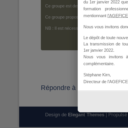
du 1er janvier 2022 que
Ce groupe est destiné aux Organismes de For
formation professio
mentionnant
l’AGEFICE
Ce groupe propose un forum dédié au support
Nous vous invitons donc 
NB : Il est nécessaire d’être
inscrit(e)
pour p
Le dépôt de toute nouv
La transmission de to
1er janvier 2022.
Nous vous invitons 
complémentaire.
Stéphane Kirn,
Directeur de l’AGEFICE
Répondre à : Salle de formati
Design de
Elegant Themes
| Propulsé