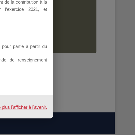
 de la contribution à la
Dirigeant.
 l’exercice 2021, et
ion.
our partie à partir du
nde de renseignement
us l'afficher à l'avenir.