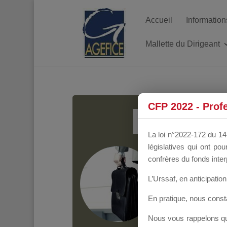
Accueil
Information
Mallette du Dirigeant
MALL
CFP 2022 - Prof
La loi n°2022-172 du 14 
législatives qui ont p
Groupe Public
il y
confrères du fonds inter
L’Urssaf,
en anticipation 
En pratique, nous cons
Nous vous rappelons que