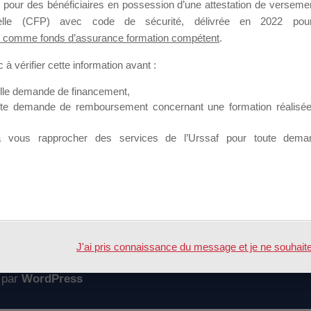
 pour des bénéficiaires en possession d’une attestation de versement
mation qui souhaitent répondre à l’Appel à Propositions Mallette du 
nnelle (CFP) avec code de sécurité, délivrée en 2022 pour
 comme fonds d’assurance formation compétent
.
 sur lequel il est possible de laisser un message ou poser une quest
à vérifier cette information avant :
ouvoir rejoindre ce groupe
elle demande de financement,
ute demande de remboursement concernant une formation réalisée p
à vous rapprocher des services de l’Urssaf pour toute dema
Accueil
Forum
on
J'ai pris connaissance du message et je ne souhaite pl
 par
WordPress