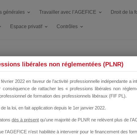
s générales
Travailler avec l’AGEFICE
Droit de la 
Espace privatif
Contrôles
ETTE DU DIR
essions libérales non réglementées (PLNR)
février 2022 en faveur de l’activité professionnelle indépendante a in
our conséquence de rattacher les « professions libérales non régl
 a un mois
professionnel de formation des professionnels libéraux (FIF PL).
de la loi
, en fait application depuis le 1er janvier 2022.
tatons
dès à présent
qu’une majorité de PLNR ne relèvent plus de l’
 l’AGEFICE n’est habilitée à intervenir pour le financement des forma