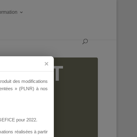
formation
IGEANT
troduit des modifications
ementées » (PLNR) à nos
AGEFICE pour 2022.
tions réalisées à partir