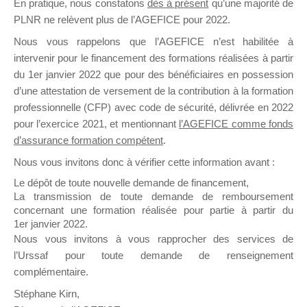
En pratique, nous constatons
dès à présent
qu’une majorité de
il y a un mois
PLNR ne relèvent plus de l’AGEFICE pour 2022.
Nous vous rappelons que l’AGEFICE n’est habilitée à
intervenir pour le financement des formations réalisées à partir
du 1er janvier 2022 que pour des bénéficiaires en possession
d’une attestation de versement de la contribution à la formation
professionnelle (CFP) avec code de sécurité, délivrée en 2022
Ce groupe est destiné aux Organismes de
pour l’exercice 2021, et mentionnant
l’AGEFICE comme fonds
Formation qui souhaitent répondre à l’Appel à
d’assurance formation compétent
.
Propositions Mallette du Dirigeant.
Nous vous invitons donc à vérifier cette information avant :
Ce groupe propose un forum dédié au support
Le dépôt de toute nouvelle demande de financement,
sur lequel il est possible de laisser un message
La transmission de toute demande de remboursement
ou poser une question.
concernant une formation réalisée pour partie à partir du
1er janvier 2022.
NB : Il est nécessaire d’être
inscrit(e)
pour
Nous vous invitons à vous rapprocher des services de
pouvoir rejoindre ce groupe
l’Urssaf pour toute demande de renseignement
complémentaire.
Stéphane Kirn,