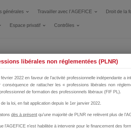
s générales
Travailler avec l’AGEFICE
Droit de la 
Espace privatif
Contrôles
ETTE DU DIR
essions libérales non réglementées (PLNR)
février 2022 en faveur de l’activité professionnelle indépendante a in
our conséquence de rattacher les « professions libérales non régl
 a un mois
professionnel de formation des professionnels libéraux (FIF PL).
de la loi
, en fait application depuis le 1er janvier 2022.
tatons
dès à présent
qu’une majorité de PLNR ne relèvent plus de l’
 l’AGEFICE n’est habilitée à intervenir pour le financement des forma