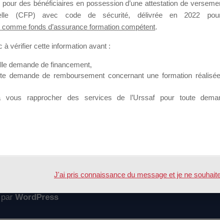
 pour des bénéficiaires en possession d’une attestation de versement
mation qui souhaitent répondre à l’Appel à Propositions Mallette du 
nnelle (CFP) avec code de sécurité, délivrée en 2022 pour
 comme fonds d’assurance formation compétent
.
 sur lequel il est possible de laisser un message ou poser une quest
à vérifier cette information avant :
ouvoir rejoindre ce groupe
elle demande de financement,
ute demande de remboursement concernant une formation réalisée p
à vous rapprocher des services de l’Urssaf pour toute dema
Accueil
Forum
dature MDD 2018
J'ai pris connaissance du message et je ne souhaite pl
 par
WordPress