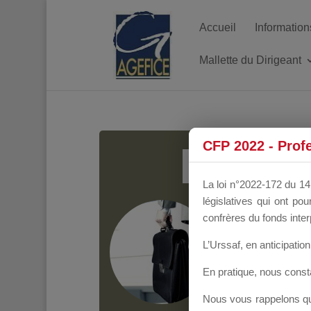
Accueil
Information
Mallette du Dirigeant
MALL
CFP 2022 - Prof
La loi n°2022-172 du 14 
législatives qui ont p
Groupe Public
il y
confrères du fonds inter
L’Urssaf,
en anticipation 
En pratique, nous cons
Nous vous rappelons que