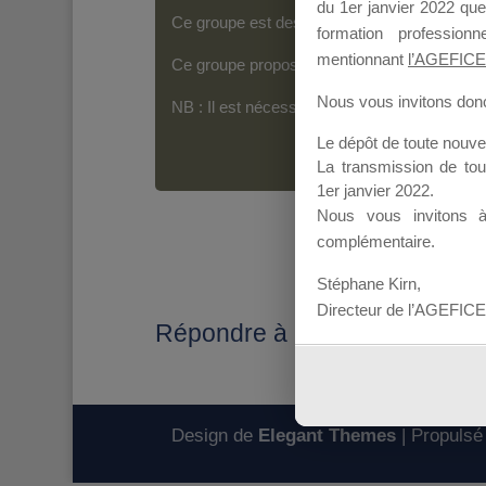
du 1er janvier 2022 que
Ce groupe est destiné aux Organismes de For
formation professio
mentionnant
l’AGEFICE
Ce groupe propose un forum dédié au support
Nous vous invitons donc 
NB : Il est nécessaire d’être
inscrit(e)
pour p
Le dépôt de toute nouv
La transmission de to
1er janvier 2022.
Nous vous invitons 
complémentaire.
Stéphane Kirn,
Directeur de l’AGEFICE
Répondre à : Réponse candi
Design de
Elegant Themes
| Propulsé