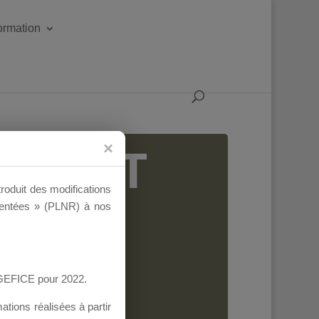
formation
IGEANT
troduit des modifications
ementées » (PLNR) à nos
AGEFICE pour 2022.
tions réalisées à partir