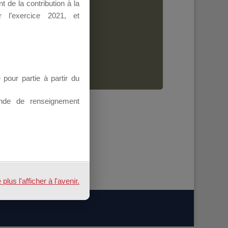
 de la contribution à la
Dirigeant.
 l’exercice 2021, et
ion.
our partie à partir du
nde de renseignement
us l'afficher à l'avenir.