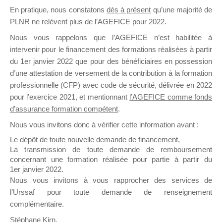
En pratique, nous constatons
dès à présent
qu’une majorité de
il y a un mois
PLNR ne relèvent plus de l’AGEFICE pour 2022.
Nous vous rappelons que l’AGEFICE n’est habilitée à
intervenir pour le financement des formations réalisées à partir
du 1er janvier 2022 que pour des bénéficiaires en possession
d’une attestation de versement de la contribution à la formation
Ce groupe est destiné aux Organismes de
professionnelle (CFP) avec code de sécurité, délivrée en 2022
Formation qui souhaitent répondre à l’Appel à
pour l’exercice 2021, et mentionnant
l’AGEFICE comme fonds
Propositions Mallette du Dirigeant.
d’assurance formation compétent
.
Nous vous invitons donc à vérifier cette information avant :
Ce groupe propose un forum dédié au support
sur lequel il est possible de laisser un message
Le dépôt de toute nouvelle demande de financement,
ou poser une question.
La transmission de toute demande de remboursement
concernant une formation réalisée pour partie à partir du
NB : Il est nécessaire d’être
inscrit(e)
pour
1er janvier 2022.
pouvoir rejoindre ce groupe
Nous vous invitons à vous rapprocher des services de
l’Urssaf pour toute demande de renseignement
complémentaire.
Stéphane Kirn,