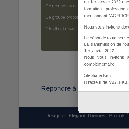
du 1er janvier 2022 que
Ce groupe est destiné aux Organismes de For
formation professio
mentionnant
l’AGEFICE
Ce groupe propose un forum dédié au support
Nous vous invitons donc 
NB : Il est nécessaire d’être
inscrit(e)
pour p
Le dépôt de toute nouv
La transmission de to
1er janvier 2022.
Nous vous invitons 
complémentaire.
Stéphane Kirn,
Directeur de l’AGEFICE
Répondre à : Réponse candida
Design de
Elegant Themes
| Propulsé