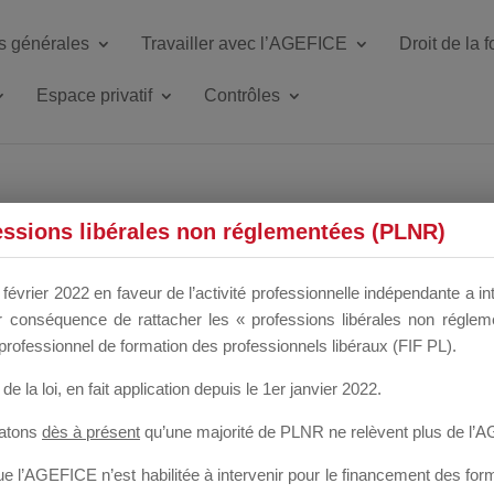
s générales
Travailler avec l’AGEFICE
Droit de la 
Espace privatif
Contrôles
ETTE DU DIR
essions libérales non réglementées (PLNR)
février 2022 en faveur de l’activité professionnelle indépendante a in
our conséquence de rattacher les « professions libérales non régl
 a un mois
professionnel de formation des professionnels libéraux (FIF PL).
de la loi
, en fait application depuis le 1er janvier 2022.
tatons
dès à présent
qu’une majorité de PLNR ne relèvent plus de l’
 l’AGEFICE n’est habilitée à intervenir pour le financement des forma