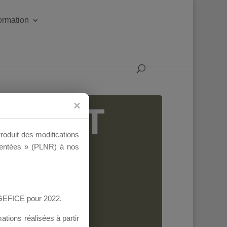
formation
IGEANT
troduit des modifications
ementées » (PLNR) à nos
AGEFICE pour 2022.
tions réalisées à partir