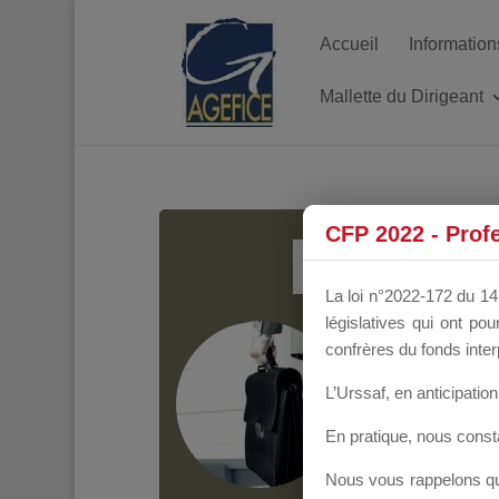
Accueil
Information
Mallette du Dirigeant
MALL
CFP 2022 - Prof
La loi n°2022-172 du 14 
législatives qui ont p
Groupe Public
il y
confrères du fonds inter
L’Urssaf,
en anticipation 
En pratique, nous cons
Nous vous rappelons que