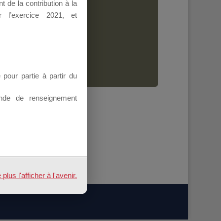
 de la contribution à la
Dirigeant.
 l’exercice 2021, et
ion.
our partie à partir du
nde de renseignement
us l'afficher à l'avenir.