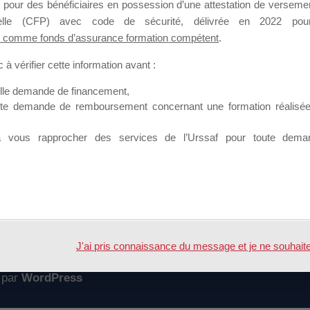
 pour des bénéficiaires en possession d’une attestation de versement
mation qui souhaitent répondre à l’Appel à Propositions Mallette du 
nnelle (CFP) avec code de sécurité, délivrée en 2022 pour
 comme fonds d’assurance formation compétent
.
 sur lequel il est possible de laisser un message ou poser une quest
à vérifier cette information avant :
ouvoir rejoindre ce groupe
elle demande de financement,
ute demande de remboursement concernant une formation réalisée p
à vous rapprocher des services de l’Urssaf pour toute dema
Accueil
Forum
ture "Mallette du Dirigeant" 2018
J'ai pris connaissance du message et je ne souhaite pl
 par
WordPress