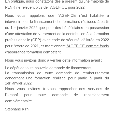
En pratique, nous constatons
dès à présent
qu’une majorité de
il y a un mois
PLNR ne relèvent plus de l’AGEFICE pour 2022.
Nous vous rappelons que l’AGEFICE n’est habilitée à
intervenir pour le financement des formations réalisées à partir
du 1er janvier 2022 que pour des bénéficiaires en possession
d’une attestation de versement de la contribution à la formation
professionnelle (CFP) avec code de sécurité, délivrée en 2022
Ce groupe est destiné aux Organismes de
pour l’exercice 2021, et mentionnant
l’AGEFICE comme fonds
Formation qui souhaitent répondre à l’Appel à
d’assurance formation compétent
.
Propositions Mallette du Dirigeant.
Nous vous invitons donc à vérifier cette information avant :
Ce groupe propose un forum dédié au support
Le dépôt de toute nouvelle demande de financement,
sur lequel il est possible de laisser un message
La transmission de toute demande de remboursement
ou poser une question.
concernant une formation réalisée pour partie à partir du
1er janvier 2022.
NB : Il est nécessaire d’être
inscrit(e)
pour
Nous vous invitons à vous rapprocher des services de
pouvoir rejoindre ce groupe
l’Urssaf pour toute demande de renseignement
complémentaire.
Stéphane Kirn,