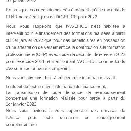
1er janvier 2022.
il y a un mois
En pratique, nous constatons
dès à présent
qu’une majorité de
PLNR ne relèvent plus de l’AGEFICE pour 2022.
Nous vous rappelons que l’AGEFICE n’est habilitée à
intervenir pour le financement des formations réalisées à partir
du 1er janvier 2022 que pour des bénéficiaires en possession
d’une attestation de versement de la contribution à la formation
Ce groupe est destiné aux Organismes de
professionnelle (CFP) avec code de sécurité, délivrée en 2022
Formation qui souhaitent répondre à l’Appel à
pour l’exercice 2021, et mentionnant
l’AGEFICE comme fonds
Propositions Mallette du Dirigeant.
d’assurance formation compétent
.
Ce groupe propose un forum dédié au support
Nous vous invitons donc à vérifier cette information avant :
sur lequel il est possible de laisser un message
Le dépôt de toute nouvelle demande de financement,
ou poser une question.
La transmission de toute demande de remboursement
concernant une formation réalisée pour partie à partir du
NB : Il est nécessaire d’être
inscrit(e)
pour
1er janvier 2022.
pouvoir rejoindre ce groupe
Nous vous invitons à vous rapprocher des services de
l’Urssaf pour toute demande de renseignement
complémentaire.