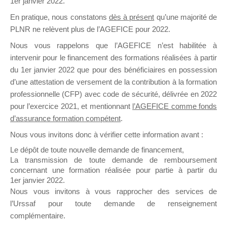
1er janvier 2022.
il y a un mois
En pratique, nous constatons
dès à présent
qu’une majorité de
PLNR ne relèvent plus de l’AGEFICE pour 2022.
Nous vous rappelons que l’AGEFICE n’est habilitée à
intervenir pour le financement des formations réalisées à partir
du 1er janvier 2022 que pour des bénéficiaires en possession
d’une attestation de versement de la contribution à la formation
Ce groupe est destiné aux Organismes de
professionnelle (CFP) avec code de sécurité, délivrée en 2022
Formation qui souhaitent répondre à l’Appel à
pour l’exercice 2021, et mentionnant
l’AGEFICE comme fonds
Propositions Mallette du Dirigeant.
d’assurance formation compétent
.
Ce groupe propose un forum dédié au support
Nous vous invitons donc à vérifier cette information avant :
sur lequel il est possible de laisser un message
Le dépôt de toute nouvelle demande de financement,
ou poser une question.
La transmission de toute demande de remboursement
concernant une formation réalisée pour partie à partir du
NB : Il est nécessaire d’être
inscrit(e)
pour
1er janvier 2022.
pouvoir rejoindre ce groupe
Nous vous invitons à vous rapprocher des services de
l’Urssaf pour toute demande de renseignement
complémentaire.