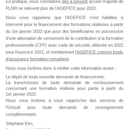
En pratique, nous constatons
dès à présent
qu’une majorité de
il y a un mois
PLNR ne relèvent plus de l’AGEFICE pour 2022.
Nous vous rappelons que l’AGEFICE n’est habilitée à
intervenir pour le financement des formations réalisées à partir
du 1er janvier 2022 que pour des bénéficiaires en possession
d’une attestation de versement de la contribution à la formation
professionnelle (CFP) avec code de sécurité, délivrée en 2022
Ce groupe est destiné aux Organismes de
pour l’exercice 2021, et mentionnant
l’AGEFICE comme fonds
Formation qui souhaitent répondre à l’Appel à
d’assurance formation compétent
.
Propositions Mallette du Dirigeant.
Nous vous invitons donc à vérifier cette information avant :
Ce groupe propose un forum dédié au support
Le dépôt de toute nouvelle demande de financement,
sur lequel il est possible de laisser un message
La transmission de toute demande de remboursement
ou poser une question.
concernant une formation réalisée pour partie à partir du
1er janvier 2022.
NB : Il est nécessaire d’être
inscrit(e)
pour
Nous vous invitons à vous rapprocher des services de
pouvoir rejoindre ce groupe
l’Urssaf pour toute demande de renseignement
complémentaire.
Stéphane Kirn,