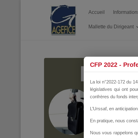
Accueil
Information
Mallette du Dirigeant
MALL
CFP 2022 - Prof
La loi n°2022-172 du 14 
législatives qui ont p
Groupe Public
il y
confrères du fonds inter
L’Urssaf,
en anticipation 
En pratique, nous cons
Nous vous rappelons que