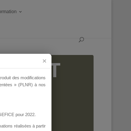
formation
IGEANT
troduit des modifications
ementées » (PLNR) à nos
AGEFICE pour 2022.
tions réalisées à partir