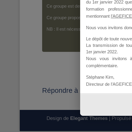
du 1er janvier 2022 que
Ce groupe est destiné aux Organismes de For
formation professio
mentionnant
l’AGEFICE
Ce groupe propose un forum dédié au support
Nous vous invitons donc 
NB : Il est nécessaire d’être
inscrit(e)
pour p
Le dépôt de toute nouv
La transmission de to
1er janvier 2022.
Nous vous invitons 
complémentaire.
Stéphane Kirn,
Directeur de l’AGEFICE
Répondre à : REPONSE CA
Design de
Elegant Themes
| Propulsé