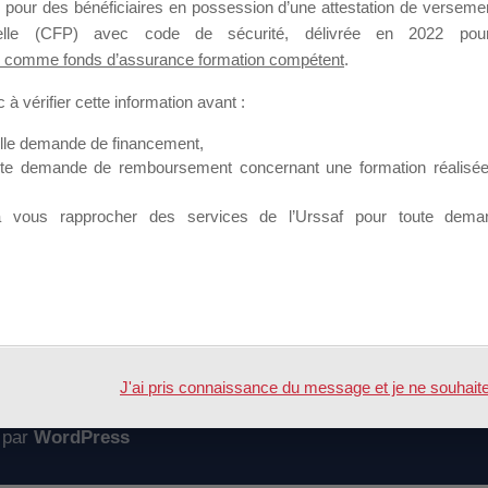
 pour des bénéficiaires en possession d’une attestation de versement
mation qui souhaitent répondre à l’Appel à Propositions Mallette du 
nnelle (CFP) avec code de sécurité, délivrée en 2022 pour
 comme fonds d’assurance formation compétent
.
 sur lequel il est possible de laisser un message ou poser une quest
à vérifier cette information avant :
ouvoir rejoindre ce groupe
elle demande de financement,
ute demande de remboursement concernant une formation réalisée p
à vous rapprocher des services de l’Urssaf pour toute dema
Accueil
Forum
NDIDATURE "MALLETTE DU DIRIGEANT" 2
J'ai pris connaissance du message et je ne souhaite pl
 par
WordPress