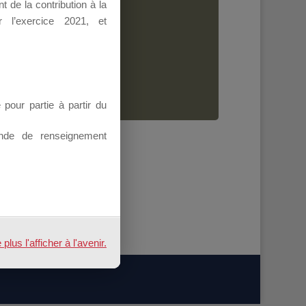
 de la contribution à la
Dirigeant.
 l’exercice 2021, et
ion.
our partie à partir du
nde de renseignement
018
us l'afficher à l'avenir.