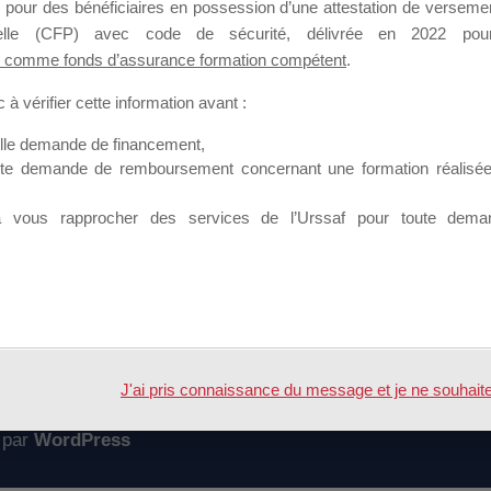
 pour des bénéficiaires en possession d’une attestation de versement
mation qui souhaitent répondre à l’Appel à Propositions Mallette du 
nnelle (CFP) avec code de sécurité, délivrée en 2022 pour
 comme fonds d’assurance formation compétent
.
 sur lequel il est possible de laisser un message ou poser une quest
à vérifier cette information avant :
ouvoir rejoindre ce groupe
elle demande de financement,
ute demande de remboursement concernant une formation réalisée p
à vous rapprocher des services de l’Urssaf pour toute dema
Accueil
Forum
J'ai pris connaissance du message et je ne souhaite pl
 par
WordPress