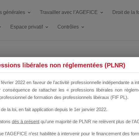
s générales
Travailler avec l’AGEFICE
Droit de la 
Espace privatif
Contrôles
ETTE DU DIR
essions libérales non réglementées (PLNR)
février 2022 en faveur de l’activité professionnelle indépendante a in
our conséquence de rattacher les « professions libérales non régl
 a un mois
professionnel de formation des professionnels libéraux (FIF PL).
de la loi
, en fait application depuis le 1er janvier 2022.
tatons
dès à présent
qu’une majorité de PLNR ne relèvent plus de l’
 l’AGEFICE n’est habilitée à intervenir pour le financement des forma