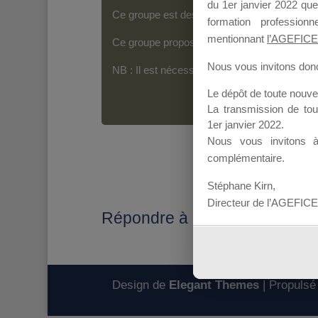
du 1er janvier 2022 que
Ce groupe est destiné aux Organismes de For
formation professio
mentionnant
l’AGEFICE
Ce groupe propose un forum dédié au support
Nous vous invitons donc 
NB : Il est nécessaire d’être
inscrit(e)
pour p
Le dépôt de toute nouv
La transmission de to
1er janvier 2022.
Nous vous invitons 
complémentaire.
Stéphane Kirn,
Directeur de l’AGEFICE
Répondre à : MDD 2018
Design de
Elegant Themes
| Propulsé