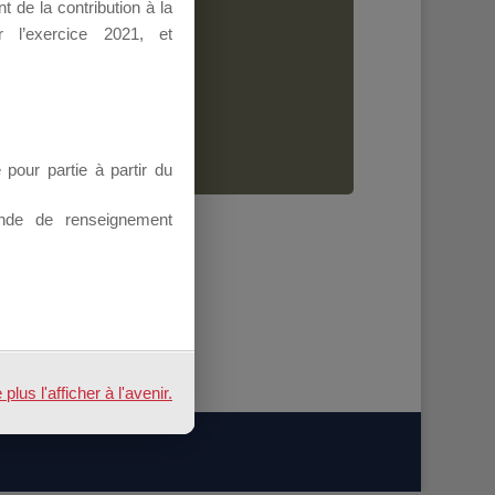
 de la contribution à la
Dirigeant.
 l’exercice 2021, et
ion.
our partie à partir du
nde de renseignement
us l'afficher à l'avenir.