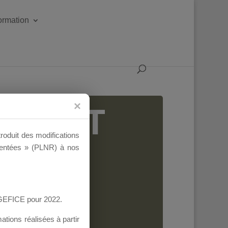
formation
IGEANT
troduit des modifications
ementées » (PLNR) à nos
AGEFICE pour 2022.
tions réalisées à partir