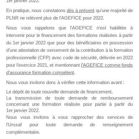
1er janvier 2022.
il y a un mois
En pratique, nous constatons
dès à présent
qu’une majorité de
PLNR ne relèvent plus de l’AGEFICE pour 2022.
Nous vous rappelons que l’AGEFICE n’est habilitée à
intervenir pour le financement des formations réalisées à partir
du 1er janvier 2022 que pour des bénéficiaires en possession
d’une attestation de versement de la contribution à la formation
Ce groupe est destiné aux Organismes de
professionnelle (CFP) avec code de sécurité, délivrée en 2022
Formation qui souhaitent répondre à l’Appel à
pour l’exercice 2021, et mentionnant
l’AGEFICE comme fonds
Propositions Mallette du Dirigeant.
d’assurance formation compétent
.
Ce groupe propose un forum dédié au support
Nous vous invitons donc à vérifier cette information avant :
sur lequel il est possible de laisser un message
Le dépôt de toute nouvelle demande de financement,
ou poser une question.
La transmission de toute demande de remboursement
concernant une formation réalisée pour partie à partir du
NB : Il est nécessaire d’être
inscrit(e)
pour
1er janvier 2022.
pouvoir rejoindre ce groupe
Nous vous invitons à vous rapprocher des services de
l’Urssaf pour toute demande de renseignement
complémentaire.