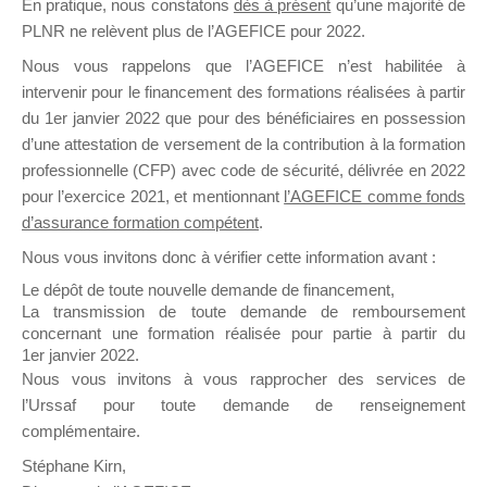
En pratique, nous constatons
dès à présent
qu’une majorité de
il y a un mois
PLNR ne relèvent plus de l’AGEFICE pour 2022.
Nous vous rappelons que l’AGEFICE n’est habilitée à
intervenir pour le financement des formations réalisées à partir
du 1er janvier 2022 que pour des bénéficiaires en possession
d’une attestation de versement de la contribution à la formation
professionnelle (CFP) avec code de sécurité, délivrée en 2022
Ce groupe est destiné aux Organismes de
pour l’exercice 2021, et mentionnant
l’AGEFICE comme fonds
Formation qui souhaitent répondre à l’Appel à
d’assurance formation compétent
.
Propositions Mallette du Dirigeant.
Nous vous invitons donc à vérifier cette information avant :
Ce groupe propose un forum dédié au support
Le dépôt de toute nouvelle demande de financement,
sur lequel il est possible de laisser un message
La transmission de toute demande de remboursement
ou poser une question.
concernant une formation réalisée pour partie à partir du
1er janvier 2022.
NB : Il est nécessaire d’être
inscrit(e)
pour
Nous vous invitons à vous rapprocher des services de
pouvoir rejoindre ce groupe
l’Urssaf pour toute demande de renseignement
complémentaire.
Stéphane Kirn,